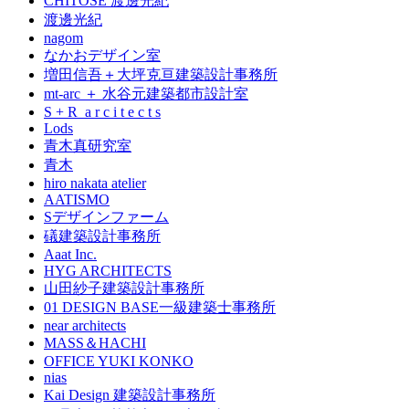
CHITOSE 渡邊光紀
渡邊光紀
nagom
なかおデザイン室
増田信吾＋大坪克亘建築設計事務所
mt-arc ＋ 水谷元建築都市設計室
S + R a r c i t e c t s
Lods
青木真研究室
青木
hiro nakata atelier
AATISMO
Sデザインファーム
礒建築設計事務所
Aaat Inc.
HYG ARCHITECTS
山田紗子建築設計事務所
01 DESIGN BASE一級建築士事務所
near architects
MASS＆HACHI
OFFICE YUKI KONKO
nias
Kai Design 建築設計事務所