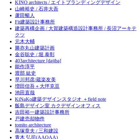
KINO architects / エイトブランディングデザイン
山崎裕史 / 石井大吾
蘆田暢人
Fit建築設計事務所
建築再構企画 / 大賀建築構造設計事務所 / 長沼アーキテ
クツ
元木大輔
勝亦丸山建築計画
金谷聡史 / 堀 泰彰
403architecture [dajiba]
能作淳平
渡部 紘史
早川邦彦/蔵楽友美
増田信吾＋大坪克亘
池田直哉
KiNaKo建築デザインスタジオ ＋field note
飯島デザイン室 カクデザインオフィス
吉田裕一建築設計事務所
戸建売却物件
tomito architecture
高塚章夫 / 三和建設
青木 弘司(AAOAA)