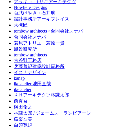
アラキ ＋ ササキアーキテクツ
Nowhere-Designs
百武けやき＋石井航
設計事務所アーキプレイス
大槻匠
tombow architects ×合同会社スナバ
合同会社スナバ
若原アトリエ 若原一貴
風景研究所
tombow architects
古谷野工務店
兵藤善紀建築設計事務所
イスナデザイン
kanap
ike atelier 池田直哉
ike atelier
ＫＨアーキテクツ林謙太郎
前真吾
榊田倫之
林謙太郎 / ジェームス・ランビアーシ
蔵楽友美
白須寛規