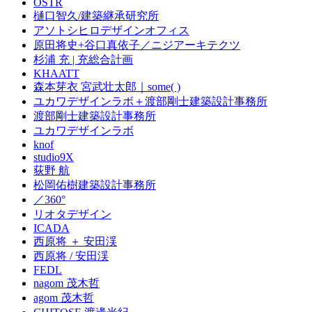
OSTR
樋口智久/建築継承研究所
アソトシヒロデザインオフィス
原田将史+谷口真依子／ニジアーキテクツ
杉浦 充 | 充総合計画
KHAATT
森本芽衣 宮武壮太郎｜some( )
ユカワデザインラボ＋渡部剛士建築設計事務所
渡部剛士建築設計事務所
ユカワデザインラボ
knof
studio9X
荻野 航
松岡佑樹建築設計事務所
／360°
リオタデザイン
ICADA
西原将 ＋ 安田渓
西原将 / 安田渓
FEDL
nagom 茂木哲
agom 茂木哲