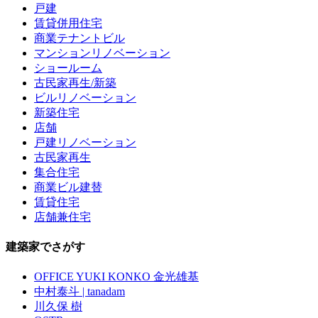
戸建
賃貸併用住宅
商業テナントビル
マンションリノベーション
ショールーム
古民家再生/新築
ビルリノベーション
新築住宅
店舗
戸建リノベーション
古民家再生
集合住宅
商業ビル建替
賃貸住宅
店舗兼住宅
建築家でさがす
OFFICE YUKI KONKO 金光雄基
中村泰斗 | tanadam
川久保 樹