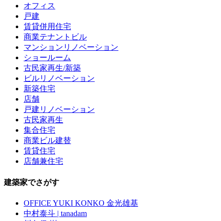
オフィス
戸建
賃貸併用住宅
商業テナントビル
マンションリノベーション
ショールーム
古民家再生/新築
ビルリノベーション
新築住宅
店舗
戸建リノベーション
古民家再生
集合住宅
商業ビル建替
賃貸住宅
店舗兼住宅
建築家でさがす
OFFICE YUKI KONKO 金光雄基
中村泰斗 | tanadam