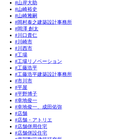
#山岸大助
#山崎裕史
#山崎雅嗣
#岡村泰之建築設計事務所
#岡澤 創太
#川口貴仁
#川崎市
#川西市
#工場
#工場リノベーション
#工藤浩平
#工藤浩平建築設計事務所
#市川市
#平屋
#平野博子
#幸地俊一
#幸地俊一、成田佑弥
#店舗
#店舗・アトリエ
#店舗併用住宅
#店舗併設住宅