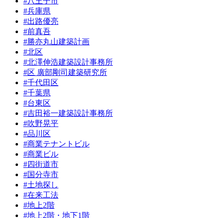
#八王子市
#兵庫県
#出路優亮
#前真吾
#勝亦丸山建築計画
#北区
#北澤伸浩建築設計事務所
#区 廣部剛司建築研究所
#千代田区
#千葉県
#台東区
#吉田裕一建築設計事務所
#吹野晃平
#品川区
#商業テナントビル
#商業ビル
#四街道市
#国分寺市
#土地探し
#在来工法
#地上2階
#地上2階・地下1階