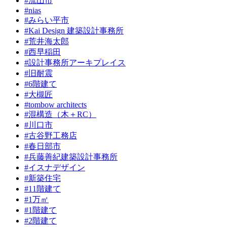
#流山市
#nias
#みらい平市
#Kai Design 建築設計事務所
#荒井海太郎
#西早稲田
#設計事務所アーキプレイス
#旧耐震
#6階建て
#大槻匠
#tombow architects
#混構造（木＋RC）
#川口市
#古谷野工務店
#春日部市
#兵藤善紀建築設計事務所
#イスナデザイン
#新築住宅
#11階建て
#1万㎡
#1階建て
#2階建て