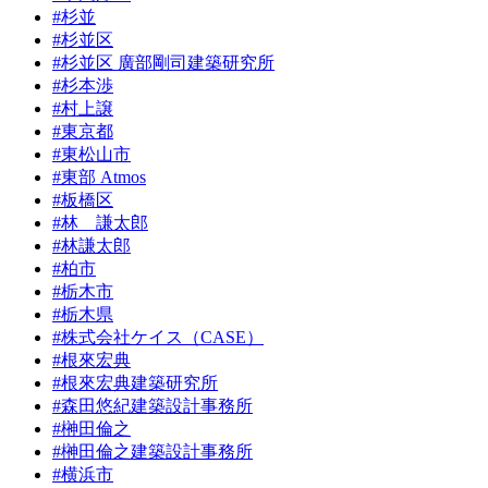
#杉並
#杉並区
#杉並区 廣部剛司建築研究所
#杉本渉
#村上譲
#東京都
#東松山市
#東部 Atmos
#板橋区
#林 謙太郎
#林謙太郎
#柏市
#栃木市
#栃木県
#株式会社ケイス（CASE）
#根來宏典
#根來宏典建築研究所
#森田悠紀建築設計事務所
#榊田倫之
#榊田倫之建築設計事務所
#横浜市