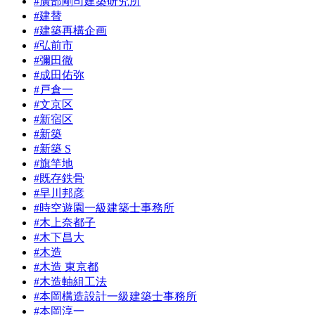
#廣部剛司建築研究所
#建替
#建築再構企画
#弘前市
#彌田徹
#成田佑弥
#戸倉一
#文京区
#新宿区
#新築
#新築 S
#旗竿地
#既存鉄骨
#早川邦彦
#時空遊園一級建築士事務所
#木上奈都子
#木下昌大
#木造
#木造 東京都
#木造軸組工法
#本岡構造設計一級建築士事務所
#本岡淳一