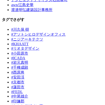
awn/江島史華
渡邉明弘建築設計事務所
タグでさがす
#川久保 樹
#アソトシヒロデザインオフィス
#ニジアーキテクツ
#KHAATT
#リオタデザイン
#小田原市
#ICADA
#岩元真明
#千種成顕
#西原将
#安田渓
#京都市
#蓮田市
#FEDL
#中尾雄介
#印旛郡