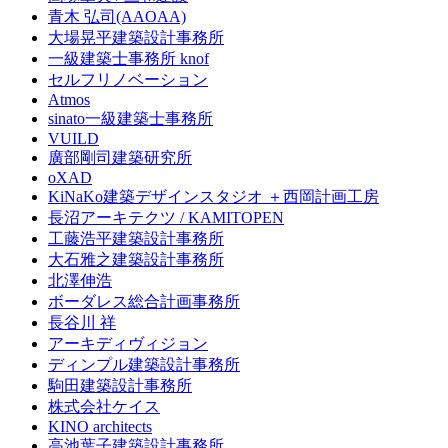
青木 弘司(AAOAA)
大場晃平建築設計事務所
一級建築士事務所 knof
セルフリノベーション
Atmos
sinato一級建築士事務所
VUILD
廣部剛司建築研究所
oXAD
KiNaKo建築デザインスタジオ ＋西岡計画工房
長沼アーキテクツ / KAMITOPEN
工藤浩平建築設計事務所
大石雅之建築設計事務所
北澤伸浩
ボーダレス総合計画事務所
長谷川 祥
アーキディヴィジョン
ディンプル建築設計事務所
駒田建築設計事務所
株式会社ケイス
KINO architects
高池葉子建築設計事務所