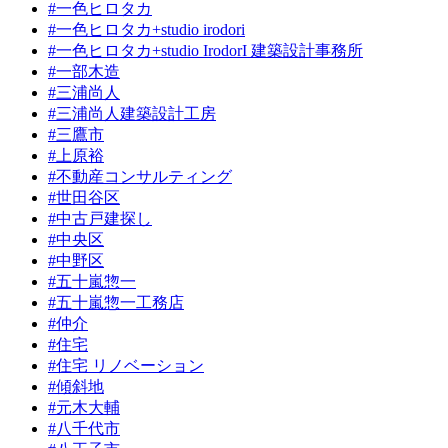
#一色ヒロタカ
#一色ヒロタカ+studio irodori
#一色ヒロタカ+studio IrodorI 建築設計事務所
#一部木造
#三浦尚人
#三浦尚人建築設計工房
#三鷹市
#上原裕
#不動産コンサルティング
#世田谷区
#中古戸建探し
#中央区
#中野区
#五十嵐惣一
#五十嵐惣一工務店
#仲介
#住宅
#住宅 リノベーション
#傾斜地
#元木大輔
#八千代市