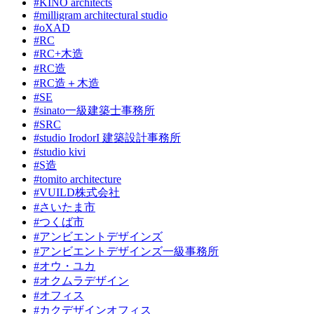
#KINO architects
#milligram architectural studio
#oXAD
#RC
#RC+木造
#RC造
#RC造＋木造
#SE
#sinato一級建築士事務所
#SRC
#studio IrodorI 建築設計事務所
#studio kivi
#S造
#tomito architecture
#VUILD株式会社
#さいたま市
#つくば市
#アンビエントデザインズ
#アンビエントデザインズ一級事務所
#オウ・ユカ
#オクムラデザイン
#オフィス
#カクデザインオフィス