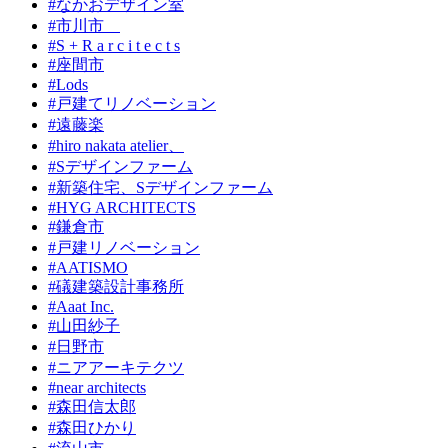
#なかおデザイン室
#市川市
#S + R a r c i t e c t s
#座間市
#Lods
#戸建てリノベーション
#遠藤楽
#hiro nakata atelier、
#Sデザインファーム
#新築住宅、Sデザインファーム
#HYG ARCHITECTS
#鎌倉市
#戸建リノベーション
#AATISMO
#礒建築設計事務所
#Aaat Inc.
#山田紗子
#日野市
#ニアアーキテクツ
#near architects
#森田信太郎
#森田ひかり