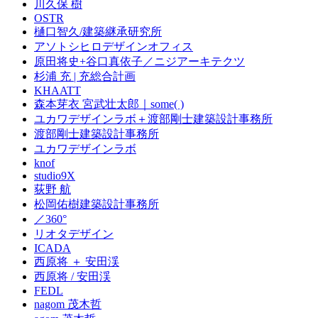
川久保 樹
OSTR
樋口智久/建築継承研究所
アソトシヒロデザインオフィス
原田将史+谷口真依子／ニジアーキテクツ
杉浦 充 | 充総合計画
KHAATT
森本芽衣 宮武壮太郎｜some( )
ユカワデザインラボ＋渡部剛士建築設計事務所
渡部剛士建築設計事務所
ユカワデザインラボ
knof
studio9X
荻野 航
松岡佑樹建築設計事務所
／360°
リオタデザイン
ICADA
西原将 ＋ 安田渓
西原将 / 安田渓
FEDL
nagom 茂木哲