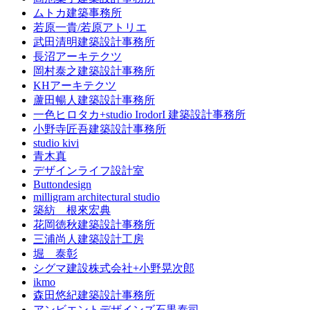
ムトカ建築事務所
若原一貴/若原アトリエ
武田清明建築設計事務所
長沼アーキテクツ
岡村泰之建築設計事務所
KHアーキテクツ
蘆田暢人建築設計事務所
一色ヒロタカ+studio IrodorI 建築設計事務所
小野寺匠吾建築設計事務所
studio kivi
青木真
デザインライフ設計室
Buttondesign
milligram architectural studio
築紡 根來宏典
花岡徳秋建築設計事務所
三浦尚人建築設計工房
堀 泰彰
シグマ建設株式会社+小野晃次郎
ikmo
森田悠紀建築設計事務所
アンビエントデザインズ石黒泰司