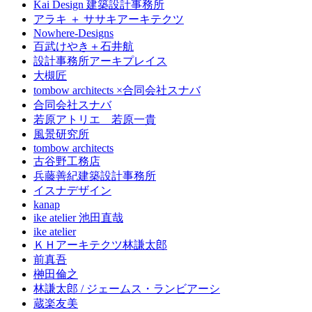
Kai Design 建築設計事務所
アラキ ＋ ササキアーキテクツ
Nowhere-Designs
百武けやき＋石井航
設計事務所アーキプレイス
大槻匠
tombow architects ×合同会社スナバ
合同会社スナバ
若原アトリエ 若原一貴
風景研究所
tombow architects
古谷野工務店
兵藤善紀建築設計事務所
イスナデザイン
kanap
ike atelier 池田直哉
ike atelier
ＫＨアーキテクツ林謙太郎
前真吾
榊田倫之
林謙太郎 / ジェームス・ランビアーシ
蔵楽友美