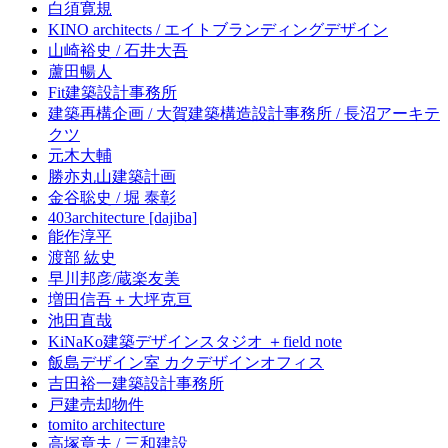
白須寛規
KINO architects / エイトブランディングデザイン
山崎裕史 / 石井大吾
蘆田暢人
Fit建築設計事務所
建築再構企画 / 大賀建築構造設計事務所 / 長沼アーキテ
クツ
元木大輔
勝亦丸山建築計画
金谷聡史 / 堀 泰彰
403architecture [dajiba]
能作淳平
渡部 紘史
早川邦彦/蔵楽友美
増田信吾＋大坪克亘
池田直哉
KiNaKo建築デザインスタジオ ＋field note
飯島デザイン室 カクデザインオフィス
吉田裕一建築設計事務所
戸建売却物件
tomito architecture
高塚章夫 / 三和建設