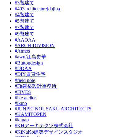
#3階建て
#403architecture[dajiba]
#4階建て
#5階建て
#7階建て
#9階建て
#AAOAA
#ARCHIDIVISION
#Atmos
#awn/江島史華
#Buttondesign
#DDAA
#DIY賃貸住宅
#field note
#Fit建築設計事務所
#FIVES
#ike atelier
#ikmo
#JUNPEI NOUSAKU ARCHITECTS
#KAMITOPEN
#kanap
#KHアーキテクツ株式会社
#KiNaKo建築デザインスタジオ