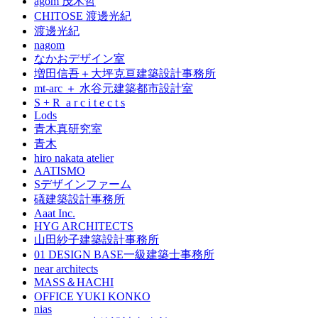
agom 茂木哲
CHITOSE 渡邊光紀
渡邊光紀
nagom
なかおデザイン室
増田信吾＋大坪克亘建築設計事務所
mt-arc ＋ 水谷元建築都市設計室
S + R a r c i t e c t s
Lods
青木真研究室
青木
hiro nakata atelier
AATISMO
Sデザインファーム
礒建築設計事務所
Aaat Inc.
HYG ARCHITECTS
山田紗子建築設計事務所
01 DESIGN BASE一級建築士事務所
near architects
MASS＆HACHI
OFFICE YUKI KONKO
nias