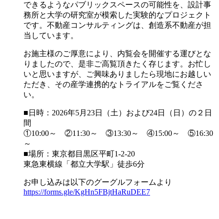
できるようなパブリックスペースの可能性を、設計事
務所と大学の研究室が模索した実験的なプロジェクト
です。不動産コンサルティングは、創造系不動産が担
当しています。
お施主様のご厚意により、内覧会を開催する運びとな
りましたので、是非ご高覧頂きたく存じます。お忙し
いと思いますが、ご興味ありましたら現地にお越しい
ただき、その産学連携的なトライアルをご覧くださ
い。
■日時：2026年5月23日（土）および24日（日）の２日
間
①10:00～ ②11:30～ ③13:30～ ④15:00～ ⑤16:30
～
■場所：東京都目黒区平町1-2-20
東急東横線「都立大学駅」徒歩6分
お申し込みは以下のグーグルフォームより
https://forms.gle/KgHn5FBjtHaRuDEE7