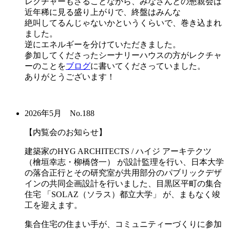
レクチャーもさることながら、みなさんとの懇親会は
近年稀に見る盛り上がりで、終盤はみんな
絶叫してるんじゃないかというくらいで、巻き込まれ
ました。
逆にエネルギーを分けていただきました。
参加してくださったシーナリーハウスの方がレクチャ
ーのことを
ブログ
に書いてくださっていました。
ありがとうございます！
2026年5月 No.188
【内覧会のお知らせ】
建築家のHYG ARCHITECTS / ハイジ アーキテクツ
（檜垣幸志・柳橋啓一） が設計監理を行い、日本大学
の落合正行とその研究室が共用部分のパブリックデザ
インの共同企画設計を行いました、目黒区平町の集合
住宅 「SOLAZ（ソラス）都立大学」 が、まもなく竣
工を迎えます。
集合住宅の住まい手が、コミュニティーづくりに参加