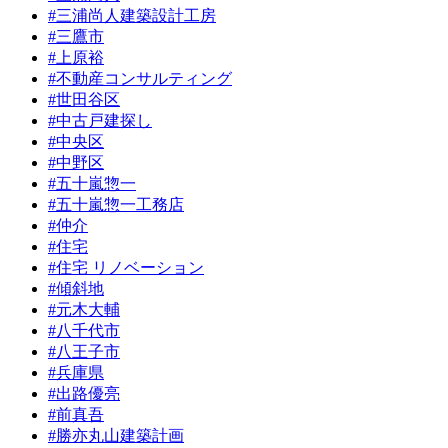
#三浦尚人建築設計工房
#三鷹市
#上原裕
#不動産コンサルティング
#世田谷区
#中古戸建探し
#中央区
#中野区
#五十嵐惣一
#五十嵐惣一工務店
#仲介
#住宅
#住宅 リノベーション
#傾斜地
#元木大輔
#八千代市
#八王子市
#兵庫県
#出路優亮
#前真吾
#勝亦丸山建築計画