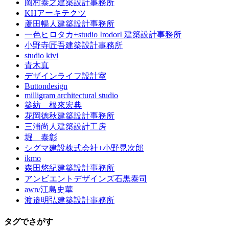
岡村泰之建築設計事務所
KHアーキテクツ
蘆田暢人建築設計事務所
一色ヒロタカ+studio IrodorI 建築設計事務所
小野寺匠吾建築設計事務所
studio kivi
青木真
デザインライフ設計室
Buttondesign
milligram architectural studio
築紡 根來宏典
花岡徳秋建築設計事務所
三浦尚人建築設計工房
堀 泰彰
シグマ建設株式会社+小野晃次郎
ikmo
森田悠紀建築設計事務所
アンビエントデザインズ石黒泰司
awn/江島史華
渡邉明弘建築設計事務所
タグでさがす