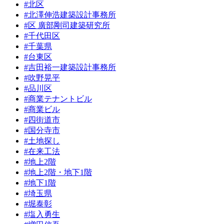
#北区
#北澤伸浩建築設計事務所
#区 廣部剛司建築研究所
#千代田区
#千葉県
#台東区
#吉田裕一建築設計事務所
#吹野晃平
#品川区
#商業テナントビル
#商業ビル
#四街道市
#国分寺市
#土地探し
#在来工法
#地上2階
#地上2階・地下1階
#地下1階
#埼玉県
#堀泰彰
#塩入勇生