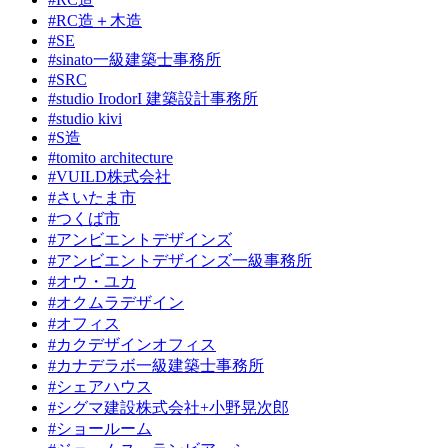
#RC造＋木造
#SE
#sinato一級建築士事務所
#SRC
#studio IrodorI 建築設計事務所
#studio kivi
#S造
#tomito architecture
#VUILD株式会社
#さいたま市
#つくば市
#アンビエントデザインズ
#アンビエントデザインズ一級事務所
#オウ・ユカ
#オクムラデザイン
#オフィス
#カクデザインオフィス
#カナデラボ一級建築士事務所
#シェアハウス
#シグマ建設株式会社+小野晃次郎
#ショールーム