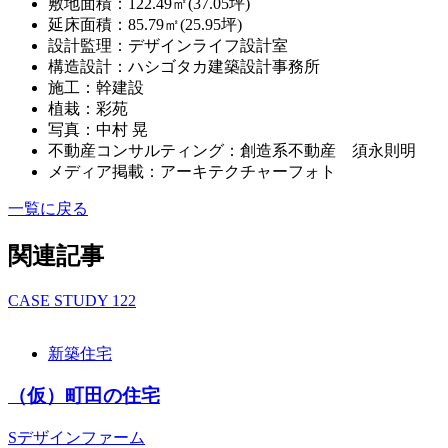
敷地面積：122.49㎡(37.05坪)
延床面積：85.79㎡(25.95坪)
設計監理：デザインライフ設計室
構造設計：ハシゴタカ建築設計事務所
施工：幹建設
植栽：彩苑
写真：中村 晃
不動産コンサルティング：創造系不動産 須永則明
メディア掲載：アーキテクチャーフォト
一覧に戻る
関連記事
CASE STUDY
122
新築住宅
（仮）町田の住宅
Sデザインファーム