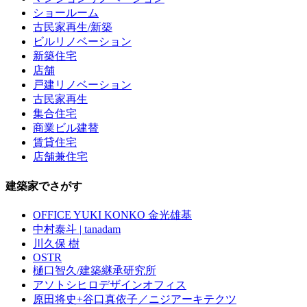
ショールーム
古民家再生/新築
ビルリノベーション
新築住宅
店舗
戸建リノベーション
古民家再生
集合住宅
商業ビル建替
賃貸住宅
店舗兼住宅
建築家でさがす
OFFICE YUKI KONKO 金光雄基
中村泰斗 | tanadam
川久保 樹
OSTR
樋口智久/建築継承研究所
アソトシヒロデザインオフィス
原田将史+谷口真依子／ニジアーキテクツ