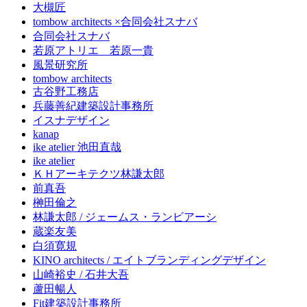
大槻匠
tombow architects ×合同会社スナバ
合同会社スナバ
若原アトリエ 若原一貴
風景研究所
tombow architects
古谷野工務店
兵藤善紀建築設計事務所
イスナデザイン
kanap
ike atelier 池田直哉
ike atelier
ＫＨアーキテクツ林謙太郎
前真吾
榊田倫之
林謙太郎 / ジェームス・ランビアーシ
蔵楽友美
白須寛規
KINO architects / エイトブランディングデザイン
山崎裕史 / 石井大吾
蘆田暢人
Fit建築設計事務所