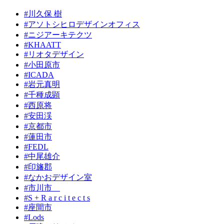
#川久保 樹
#アソトシヒロデザインオフィス
#ニジアーキテクツ
#KHAATT
#リオタデザイン
#小田原市
#ICADA
#岩元真明
#千種成顕
#西原将
#安田渓
#京都市
#蓮田市
#FEDL
#中尾雄介
#印旛郡
#なかおデザイン室
#市川市
#S + R a r c i t e c t s
#座間市
#Lods