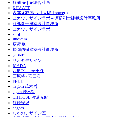
杉浦 充 | 充総合計画
KHAATT
森本芽衣 宮武壮太郎｜some( )
ユカワデザインラボ＋渡部剛士建築設計事務所
渡部剛士建築設計事務所
ユカワデザインラボ
knof
studio9X
荻野 航
松岡佑樹建築設計事務所
／360°
リオタデザイン
ICADA
西原将 ＋ 安田渓
西原将 / 安田渓
FEDL
nagom 茂木哲
agom 茂木哲
CHITOSE 渡邊光紀
渡邊光紀
nagom
なかおデザイン室