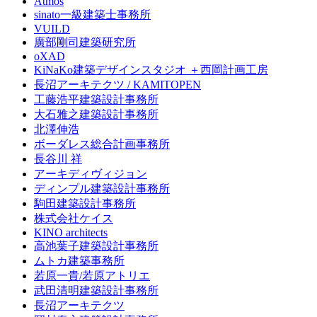
Atmos
sinato一級建築士事務所
VUILD
廣部剛司建築研究所
oXAD
KiNaKo建築デザインスタジオ ＋西岡計画工房
長沼アーキテクツ / KAMITOPEN
工藤浩平建築設計事務所
大石雅之建築設計事務所
北澤伸浩
ボーダレス総合計画事務所
長谷川 祥
アーキディヴィジョン
ディンプル建築設計事務所
駒田建築設計事務所
株式会社ケイス
KINO architects
高池葉子建築設計事務所
ムトカ建築事務所
若原一貴/若原アトリエ
武田清明建築設計事務所
長沼アーキテクツ