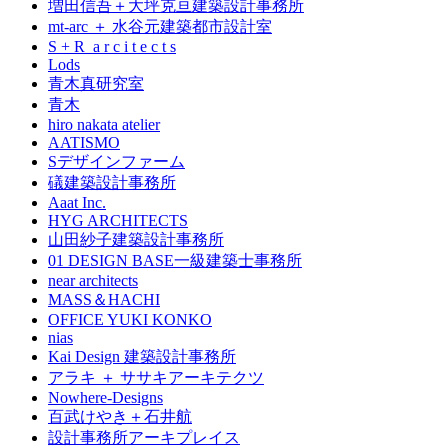
増田信吾＋大坪克亘建築設計事務所
mt-arc ＋ 水谷元建築都市設計室
S + R a r c i t e c t s
Lods
青木真研究室
青木
hiro nakata atelier
AATISMO
Sデザインファーム
礒建築設計事務所
Aaat Inc.
HYG ARCHITECTS
山田紗子建築設計事務所
01 DESIGN BASE一級建築士事務所
near architects
MASS＆HACHI
OFFICE YUKI KONKO
nias
Kai Design 建築設計事務所
アラキ ＋ ササキアーキテクツ
Nowhere-Designs
百武けやき＋石井航
設計事務所アーキプレイス