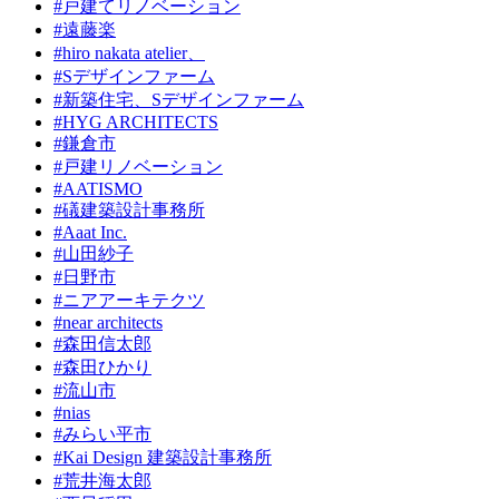
#戸建てリノベーション
#遠藤楽
#hiro nakata atelier、
#Sデザインファーム
#新築住宅、Sデザインファーム
#HYG ARCHITECTS
#鎌倉市
#戸建リノベーション
#AATISMO
#礒建築設計事務所
#Aaat Inc.
#山田紗子
#日野市
#ニアアーキテクツ
#near architects
#森田信太郎
#森田ひかり
#流山市
#nias
#みらい平市
#Kai Design 建築設計事務所
#荒井海太郎