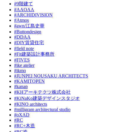
#9階建て
#AAOAA
#ARCHIDIVISION
#Atmos
#awn/江島史華
#Buttondesign
#DDAA
#DIY賃貸住宅
#field note
#Fit建築設計事務所
#FIVES
#ike atelier
#ikmo
#JUNPEI NOUSAKU ARCHITECTS
#KAMITOPEN
#kanap
#KHアーキテクツ株式会社
#KiNaKo建築デザインスタジオ
#KINO architects
#milligram architectural studio
#oXAD
#RC
#RC+木造
#RC造