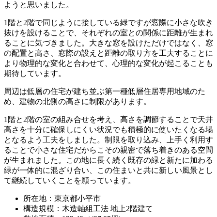
ようと思いました。
1階と2階で同じように接している緑ですが窓際に小さな吹き
抜けを設けることで、それぞれの室との関係に距離が生まれ
ることに気づきました。大きな窓を設けただけではなく、窓
の配置と高さ、窓際の設えと距離の取り方を工夫することに
より物理的な変化と合わせて、心理的な変化が起こることも
期待しています。
周辺は低層の住宅が建ち並ぶ第一種低層住居専用地域のた
め、建物の北側の高さに制限があります。
1階と2階の室の組み合せを考え、高さを調節することで天井
高さを十分に確保しにくい状況でも積極的に使いたくなる場
となるよう工夫をしました。制限を取り込み、上手く利用す
ることで小さな住宅だからこその親密で落ち着きのある空間
が生まれました。この地に長く続く既存の緑と新たに加わる
緑が一体的に混ざり合い、この住まいと共に新しい風景とし
て継続していくことを願っています。
所在地：東京都小平市
構造規模：木造軸組工法 地上2階建て