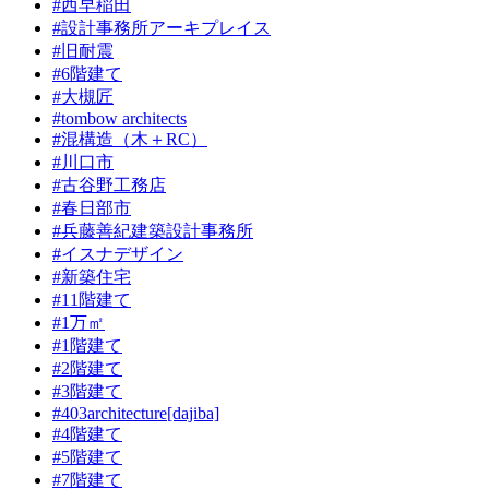
#西早稲田
#設計事務所アーキプレイス
#旧耐震
#6階建て
#大槻匠
#tombow architects
#混構造（木＋RC）
#川口市
#古谷野工務店
#春日部市
#兵藤善紀建築設計事務所
#イスナデザイン
#新築住宅
#11階建て
#1万㎡
#1階建て
#2階建て
#3階建て
#403architecture[dajiba]
#4階建て
#5階建て
#7階建て