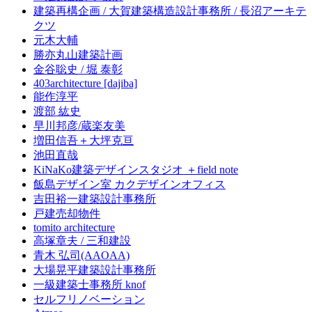
建築再構企画 / 大賀建築構造設計事務所 / 長沼アーキテ
クツ
元木大輔
勝亦丸山建築計画
金谷聡史 / 堀 泰彰
403architecture [dajiba]
能作淳平
渡部 紘史
早川邦彦/蔵楽友美
増田信吾＋大坪克亘
池田直哉
KiNaKo建築デザインスタジオ ＋field note
飯島デザイン室 カクデザインオフィス
吉田裕一建築設計事務所
戸建売却物件
tomito architecture
高塚章夫 / 三和建設
青木 弘司(AAOAA)
大場晃平建築設計事務所
一級建築士事務所 knof
セルフリノベーション