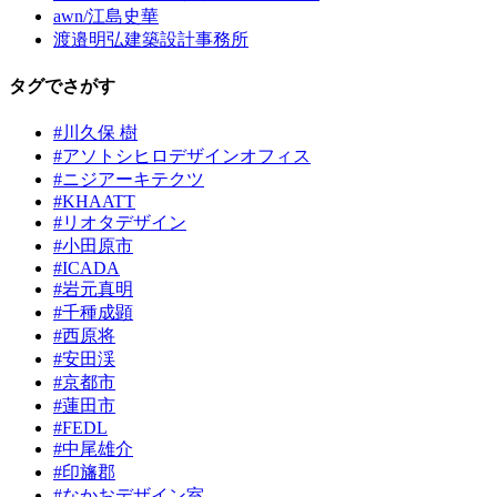
awn/江島史華
渡邉明弘建築設計事務所
タグでさがす
#川久保 樹
#アソトシヒロデザインオフィス
#ニジアーキテクツ
#KHAATT
#リオタデザイン
#小田原市
#ICADA
#岩元真明
#千種成顕
#西原将
#安田渓
#京都市
#蓮田市
#FEDL
#中尾雄介
#印旛郡
#なかおデザイン室