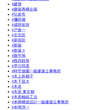
#建替
#建築再構企画
#弘前市
#彌田徹
#成田佑弥
#戸倉一
#文京区
#新宿区
#新築
#新築 S
#旗竿地
#既存鉄骨
#早川邦彦
#時空遊園一級建築士事務所
#木上奈都子
#木下昌大
#木造
#木造 東京都
#木造軸組工法
#本岡構造設計一級建築士事務所
#本岡淳一