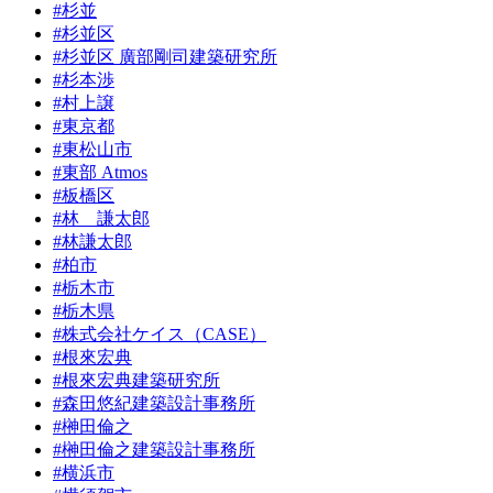
#杉並
#杉並区
#杉並区 廣部剛司建築研究所
#杉本渉
#村上譲
#東京都
#東松山市
#東部 Atmos
#板橋区
#林 謙太郎
#林謙太郎
#柏市
#栃木市
#栃木県
#株式会社ケイス（CASE）
#根來宏典
#根來宏典建築研究所
#森田悠紀建築設計事務所
#榊田倫之
#榊田倫之建築設計事務所
#横浜市