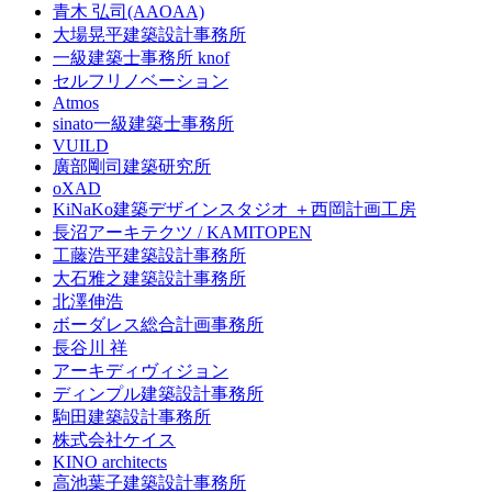
青木 弘司(AAOAA)
大場晃平建築設計事務所
一級建築士事務所 knof
セルフリノベーション
Atmos
sinato一級建築士事務所
VUILD
廣部剛司建築研究所
oXAD
KiNaKo建築デザインスタジオ ＋西岡計画工房
長沼アーキテクツ / KAMITOPEN
工藤浩平建築設計事務所
大石雅之建築設計事務所
北澤伸浩
ボーダレス総合計画事務所
長谷川 祥
アーキディヴィジョン
ディンプル建築設計事務所
駒田建築設計事務所
株式会社ケイス
KINO architects
高池葉子建築設計事務所