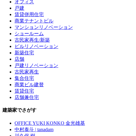
オフィス
戸建
賃貸併用住宅
商業テナントビル
マンションリノベーション
ショールーム
古民家再生/新築
ビルリノベーション
新築住宅
店舗
戸建リノベーション
古民家再生
集合住宅
商業ビル建替
賃貸住宅
店舗兼住宅
建築家でさがす
OFFICE YUKI KONKO 金光雄基
中村泰斗 | tanadam
川久保 樹