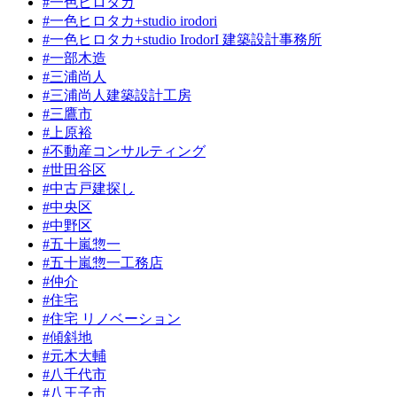
#一色ヒロタカ
#一色ヒロタカ+studio irodori
#一色ヒロタカ+studio IrodorI 建築設計事務所
#一部木造
#三浦尚人
#三浦尚人建築設計工房
#三鷹市
#上原裕
#不動産コンサルティング
#世田谷区
#中古戸建探し
#中央区
#中野区
#五十嵐惣一
#五十嵐惣一工務店
#仲介
#住宅
#住宅 リノベーション
#傾斜地
#元木大輔
#八千代市
#八王子市