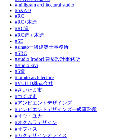
#milligram architectural studio
#oXAD
#RC
#RC+木造
#RC造
#RC造＋木造
#SE
#sinato一級建築士事務所
#SRC
#studio IrodorI 建築設計事務所
#studio kivi
#S造
#tomito architecture
#VUILD株式会社
#さいたま市
#つくば市
#アンビエントデザインズ
#アンビエントデザインズ一級事務所
#オウ・ユカ
#オクムラデザイン
#オフィス
#カクデザインオフィス