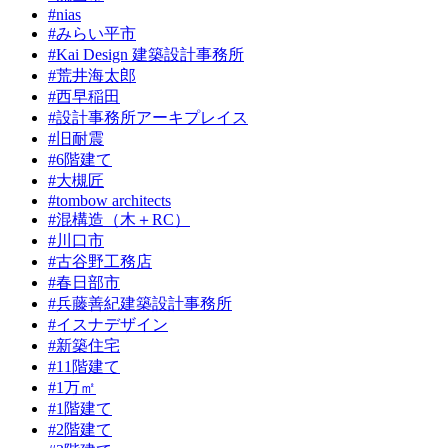
#nias
#みらい平市
#Kai Design 建築設計事務所
#荒井海太郎
#西早稲田
#設計事務所アーキプレイス
#旧耐震
#6階建て
#大槻匠
#tombow architects
#混構造（木＋RC）
#川口市
#古谷野工務店
#春日部市
#兵藤善紀建築設計事務所
#イスナデザイン
#新築住宅
#11階建て
#1万㎡
#1階建て
#2階建て