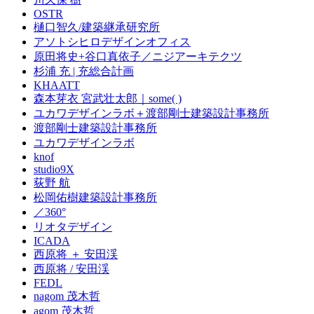
OSTR
樋口智久/建築継承研究所
アソトシヒロデザインオフィス
原田将史+谷口真依子／ニジアーキテクツ
杉浦 充 | 充総合計画
KHAATT
森本芽衣 宮武壮太郎｜some( )
ユカワデザインラボ＋渡部剛士建築設計事務所
渡部剛士建築設計事務所
ユカワデザインラボ
knof
studio9X
荻野 航
松岡佑樹建築設計事務所
／360°
リオタデザイン
ICADA
西原将 ＋ 安田渓
西原将 / 安田渓
FEDL
nagom 茂木哲
agom 茂木哲