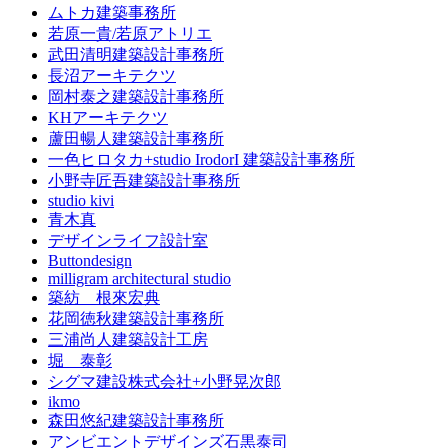
ムトカ建築事務所
若原一貴/若原アトリエ
武田清明建築設計事務所
長沼アーキテクツ
岡村泰之建築設計事務所
KHアーキテクツ
蘆田暢人建築設計事務所
一色ヒロタカ+studio IrodorI 建築設計事務所
小野寺匠吾建築設計事務所
studio kivi
青木真
デザインライフ設計室
Buttondesign
milligram architectural studio
築紡 根來宏典
花岡徳秋建築設計事務所
三浦尚人建築設計工房
堀 泰彰
シグマ建設株式会社+小野晃次郎
ikmo
森田悠紀建築設計事務所
アンビエントデザインズ石黒泰司