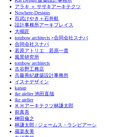
Kai Design 建築設計事務所
アラキ ＋ ササキアーキテクツ
Nowhere-Designs
百武けやき＋石井航
設計事務所アーキプレイス
大槻匠
tombow architects ×合同会社スナバ
合同会社スナバ
若原アトリエ 若原一貴
風景研究所
tombow architects
古谷野工務店
兵藤善紀建築設計事務所
イスナデザイン
kanap
ike atelier 池田直哉
ike atelier
ＫＨアーキテクツ林謙太郎
前真吾
榊田倫之
林謙太郎 / ジェームス・ランビアーシ
蔵楽友美