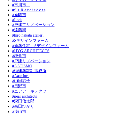
#市川市
#S + R a r c i t e c t s
#座間市
#Lods
#戸建てリノベーション
#遠藤楽
#hiro nakata atelier、
#Sデザインファーム
#新築住宅、Sデザインファーム
#HYG ARCHITECTS
#鎌倉市
#戸建リノベーション
#AATISMO
#礒建築設計事務所
#Aaat Inc.
#山田紗子
#日野市
#ニアアーキテクツ
#near architects
#森田信太郎
#森田ひかり
#流山市