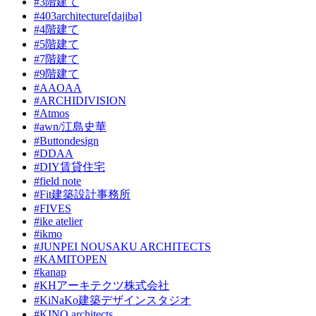
#3階建て
#403architecture[dajiba]
#4階建て
#5階建て
#7階建て
#9階建て
#AAOAA
#ARCHIDIVISION
#Atmos
#awn/江島史華
#Buttondesign
#DDAA
#DIY賃貸住宅
#field note
#Fit建築設計事務所
#FIVES
#ike atelier
#ikmo
#JUNPEI NOUSAKU ARCHITECTS
#KAMITOPEN
#kanap
#KHアーキテクツ株式会社
#KiNaKo建築デザインスタジオ
#KINO architects