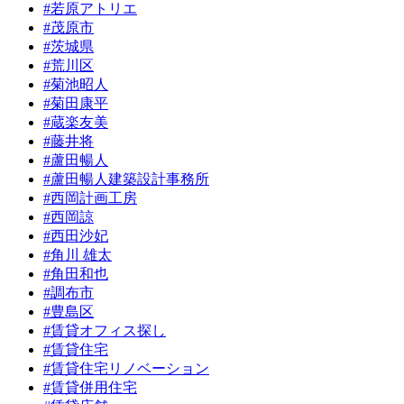
#若原アトリエ
#茂原市
#茨城県
#荒川区
#菊池昭人
#菊田康平
#蔵楽友美
#藤井将
#蘆田暢人
#蘆田暢人建築設計事務所
#西岡計画工房
#西岡諒
#西田沙妃
#角川 雄太
#角田和也
#調布市
#豊島区
#賃貸オフィス探し
#賃貸住宅
#賃貸住宅リノベーション
#賃貸併用住宅