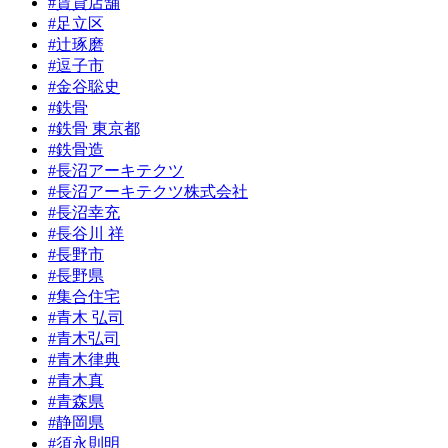
#賃貸店舗
#足立区
#辻琢磨
#逗子市
#金谷聡史
#鉄骨
#鉄骨 東京都
#鉄骨造
#長沼アーキテクツ
#長沼アーキテクツ株式会社
#長沼幸充
#長谷川 祥
#長野市
#長野県
#集合住宅
#青木 弘司
#青木弘司
#青木律典
#青木真
#青森県
#静岡県
#須永則明