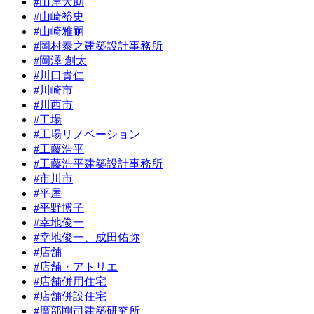
#山岸大助
#山崎裕史
#山崎雅嗣
#岡村泰之建築設計事務所
#岡澤 創太
#川口貴仁
#川崎市
#川西市
#工場
#工場リノベーション
#工藤浩平
#工藤浩平建築設計事務所
#市川市
#平屋
#平野博子
#幸地俊一
#幸地俊一、成田佑弥
#店舗
#店舗・アトリエ
#店舗併用住宅
#店舗併設住宅
#廣部剛司建築研究所