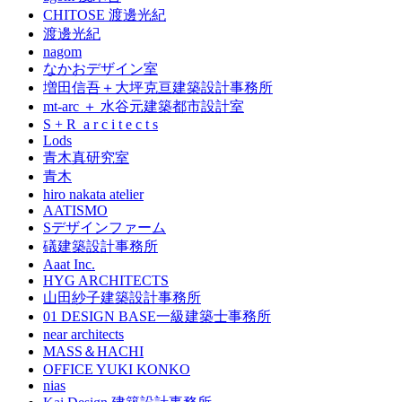
CHITOSE 渡邊光紀
渡邊光紀
nagom
なかおデザイン室
増田信吾＋大坪克亘建築設計事務所
mt-arc ＋ 水谷元建築都市設計室
S + R a r c i t e c t s
Lods
青木真研究室
青木
hiro nakata atelier
AATISMO
Sデザインファーム
礒建築設計事務所
Aaat Inc.
HYG ARCHITECTS
山田紗子建築設計事務所
01 DESIGN BASE一級建築士事務所
near architects
MASS＆HACHI
OFFICE YUKI KONKO
nias