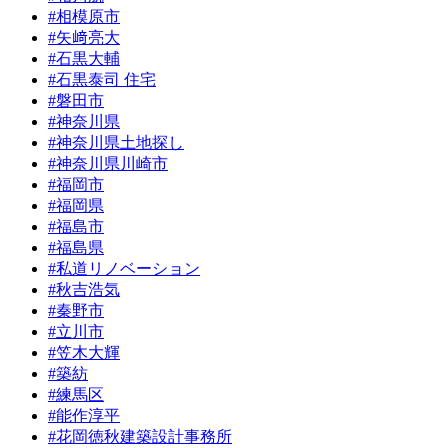
#相模原市
#矢﨑亮大
#石黒大輔
#石黒泰司 住宅
#磐田市
#神奈川県
#神奈川県土地探し
#神奈川県川崎市
#福岡市
#福岡県
#福島市
#福島県
#私道リノベーション
#秋吉浩気
#秦野市
#立川市
#笠木大輝
#築紡
#練馬区
#能作淳平
#花岡徳秋建築設計事務所