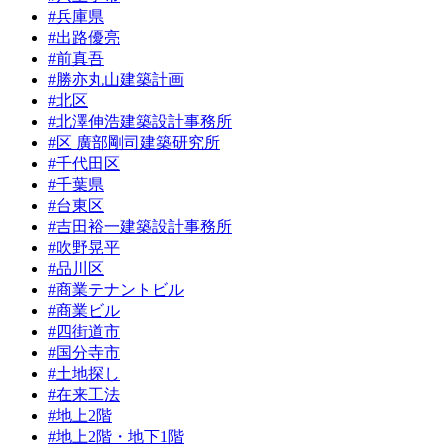
#兵庫県
#出路優亮
#前真吾
#勝亦丸山建築計画
#北区
#北澤伸浩建築設計事務所
#区 廣部剛司建築研究所
#千代田区
#千葉県
#台東区
#吉田裕一建築設計事務所
#吹野晃平
#品川区
#商業テナントビル
#商業ビル
#四街道市
#国分寺市
#土地探し
#在来工法
#地上2階
#地上2階・地下1階