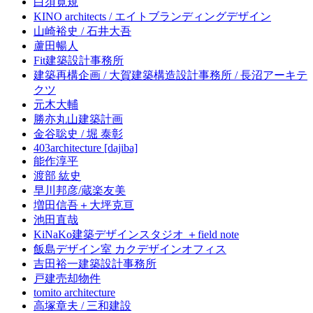
白須寛規
KINO architects / エイトブランディングデザイン
山崎裕史 / 石井大吾
蘆田暢人
Fit建築設計事務所
建築再構企画 / 大賀建築構造設計事務所 / 長沼アーキテ
クツ
元木大輔
勝亦丸山建築計画
金谷聡史 / 堀 泰彰
403architecture [dajiba]
能作淳平
渡部 紘史
早川邦彦/蔵楽友美
増田信吾＋大坪克亘
池田直哉
KiNaKo建築デザインスタジオ ＋field note
飯島デザイン室 カクデザインオフィス
吉田裕一建築設計事務所
戸建売却物件
tomito architecture
高塚章夫 / 三和建設