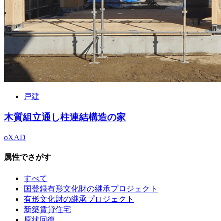
戸建
木質組立通し柱連結構造の家
oXAD
属性でさがす
すべて
国登録有形文化財の継承プロジェクト
有形文化財の継承プロジェクト
新築賃貸住宅
原状回復