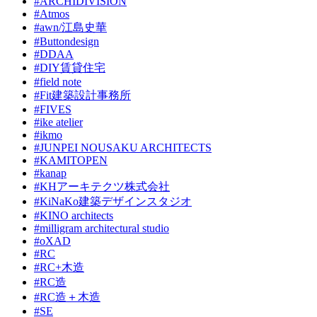
#ARCHIDIVISION
#Atmos
#awn/江島史華
#Buttondesign
#DDAA
#DIY賃貸住宅
#field note
#Fit建築設計事務所
#FIVES
#ike atelier
#ikmo
#JUNPEI NOUSAKU ARCHITECTS
#KAMITOPEN
#kanap
#KHアーキテクツ株式会社
#KiNaKo建築デザインスタジオ
#KINO architects
#milligram architectural studio
#oXAD
#RC
#RC+木造
#RC造
#RC造＋木造
#SE