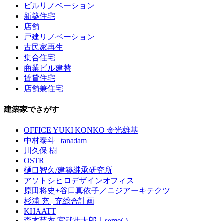
ビルリノベーション
新築住宅
店舗
戸建リノベーション
古民家再生
集合住宅
商業ビル建替
賃貸住宅
店舗兼住宅
建築家でさがす
OFFICE YUKI KONKO 金光雄基
中村泰斗 | tanadam
川久保 樹
OSTR
樋口智久/建築継承研究所
アソトシヒロデザインオフィス
原田将史+谷口真依子／ニジアーキテクツ
杉浦 充 | 充総合計画
KHAATT
森本芽衣 宮武壮太郎｜some( )