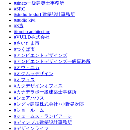
#sinato一級建築士事務所
#SRC
#studio IrodorI 建築設計事務所
#studio kivi
#S造
#tomito architecture
#VUILD株式会社
#さいたま市
#つくば市
#アンビエントデザインズ
#アンビエントデザインズ一級事務所
#オウ・ユカ
#オクムラデザイン
#オフィス
#カクデザインオフィス
#カナデラボ一級建築士事務所
#シェアハウス
#シグマ建設株式会社+小野晃次郎
#ショールーム
#ジェームス・ランビアーシ
#ディンプル建築設計事務所
#デザインライフ