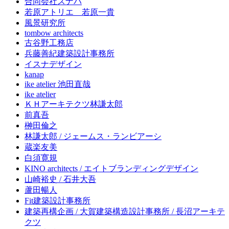
合同会社スナバ
若原アトリエ 若原一貴
風景研究所
tombow architects
古谷野工務店
兵藤善紀建築設計事務所
イスナデザイン
kanap
ike atelier 池田直哉
ike atelier
ＫＨアーキテクツ林謙太郎
前真吾
榊田倫之
林謙太郎 / ジェームス・ランビアーシ
蔵楽友美
白須寛規
KINO architects / エイトブランディングデザイン
山崎裕史 / 石井大吾
蘆田暢人
Fit建築設計事務所
建築再構企画 / 大賀建築構造設計事務所 / 長沼アーキテ
クツ