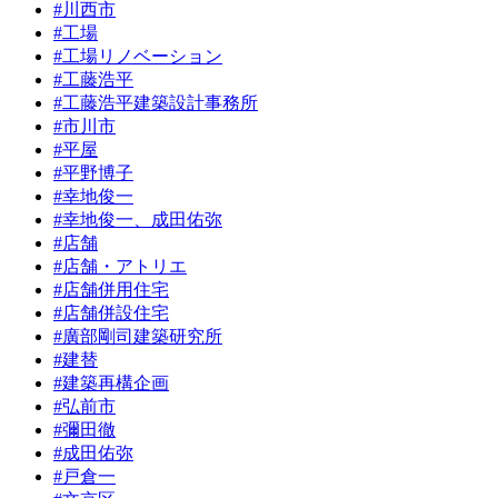
#川西市
#工場
#工場リノベーション
#工藤浩平
#工藤浩平建築設計事務所
#市川市
#平屋
#平野博子
#幸地俊一
#幸地俊一、成田佑弥
#店舗
#店舗・アトリエ
#店舗併用住宅
#店舗併設住宅
#廣部剛司建築研究所
#建替
#建築再構企画
#弘前市
#彌田徹
#成田佑弥
#戸倉一