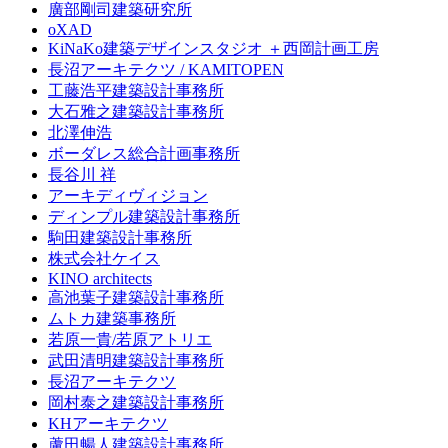
廣部剛司建築研究所
oXAD
KiNaKo建築デザインスタジオ ＋西岡計画工房
長沼アーキテクツ / KAMITOPEN
工藤浩平建築設計事務所
大石雅之建築設計事務所
北澤伸浩
ボーダレス総合計画事務所
長谷川 祥
アーキディヴィジョン
ディンプル建築設計事務所
駒田建築設計事務所
株式会社ケイス
KINO architects
高池葉子建築設計事務所
ムトカ建築事務所
若原一貴/若原アトリエ
武田清明建築設計事務所
長沼アーキテクツ
岡村泰之建築設計事務所
KHアーキテクツ
蘆田暢人建築設計事務所