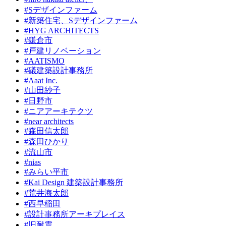
#Sデザインファーム
#新築住宅、Sデザインファーム
#HYG ARCHITECTS
#鎌倉市
#戸建リノベーション
#AATISMO
#礒建築設計事務所
#Aaat Inc.
#山田紗子
#日野市
#ニアアーキテクツ
#near architects
#森田信太郎
#森田ひかり
#流山市
#nias
#みらい平市
#Kai Design 建築設計事務所
#荒井海太郎
#西早稲田
#設計事務所アーキプレイス
#旧耐震