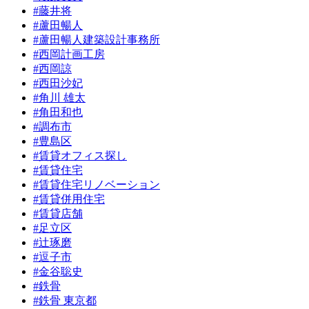
#藤井将
#蘆田暢人
#蘆田暢人建築設計事務所
#西岡計画工房
#西岡諒
#西田沙妃
#角川 雄太
#角田和也
#調布市
#豊島区
#賃貸オフィス探し
#賃貸住宅
#賃貸住宅リノベーション
#賃貸併用住宅
#賃貸店舗
#足立区
#辻琢磨
#逗子市
#金谷聡史
#鉄骨
#鉄骨 東京都