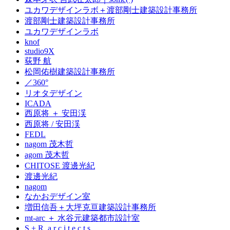
ユカワデザインラボ＋渡部剛士建築設計事務所
渡部剛士建築設計事務所
ユカワデザインラボ
knof
studio9X
荻野 航
松岡佑樹建築設計事務所
／360°
リオタデザイン
ICADA
西原将 ＋ 安田渓
西原将 / 安田渓
FEDL
nagom 茂木哲
agom 茂木哲
CHITOSE 渡邊光紀
渡邊光紀
nagom
なかおデザイン室
増田信吾＋大坪克亘建築設計事務所
mt-arc ＋ 水谷元建築都市設計室
S + R a r c i t e c t s