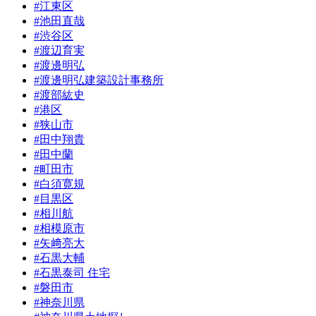
#江東区
#池田直哉
#渋谷区
#渡辺育実
#渡邊明弘
#渡邊明弘建築設計事務所
#渡部紘史
#港区
#狭山市
#田中翔貴
#田中蘭
#町田市
#白須寛規
#目黒区
#相川航
#相模原市
#矢﨑亮大
#石黒大輔
#石黒泰司 住宅
#磐田市
#神奈川県