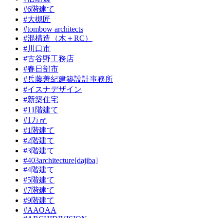
#6階建て
#大槻匠
#tombow architects
#混構造（木＋RC）
#川口市
#古谷野工務店
#春日部市
#兵藤善紀建築設計事務所
#イスナデザイン
#新築住宅
#11階建て
#1万㎡
#1階建て
#2階建て
#3階建て
#403architecture[dajiba]
#4階建て
#5階建て
#7階建て
#9階建て
#AAOAA