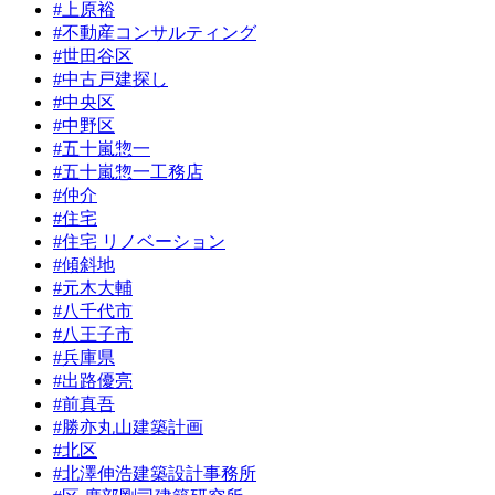
#上原裕
#不動産コンサルティング
#世田谷区
#中古戸建探し
#中央区
#中野区
#五十嵐惣一
#五十嵐惣一工務店
#仲介
#住宅
#住宅 リノベーション
#傾斜地
#元木大輔
#八千代市
#八王子市
#兵庫県
#出路優亮
#前真吾
#勝亦丸山建築計画
#北区
#北澤伸浩建築設計事務所