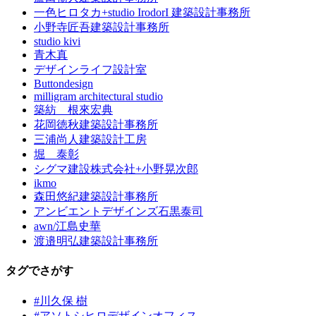
一色ヒロタカ+studio IrodorI 建築設計事務所
小野寺匠吾建築設計事務所
studio kivi
青木真
デザインライフ設計室
Buttondesign
milligram architectural studio
築紡 根來宏典
花岡徳秋建築設計事務所
三浦尚人建築設計工房
堀 泰彰
シグマ建設株式会社+小野晃次郎
ikmo
森田悠紀建築設計事務所
アンビエントデザインズ石黒泰司
awn/江島史華
渡邉明弘建築設計事務所
タグでさがす
#川久保 樹
#アソトシヒロデザインオフィス