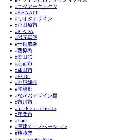
#ニジアーキテクツ
#KHAATT
#リオタデザイン
#小田原市
#ICADA
#岩元真明
#千種成顕
#西原将
#安田渓
#京都市
#蓮田市
#FEDL
#中尾雄介
#印旛郡
#なかおデザイン室
#市川市
#S + R a r c i t e c t s
#座間市
#Lods
#戸建てリノベーション
#遠藤楽
#hiro nakata atelier、