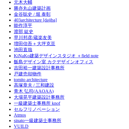
元木大輔
勝亦丸山建築計画
金谷聡史 / 堀 泰彰
403architecture [dajiba]
能作淳平
渡部 紘史
早川邦彦/蔵楽友美
増田信吾＋大坪克亘
池田直哉
KiNaKo建築デザインスタジオ ＋field note
飯島デザイン室 カクデザインオフィス
吉田裕一建築設計事務所
戸建売却物件
tomito architecture
高塚章夫 / 三和建設
青木 弘司(AAOAA)
大場晃平建築設計事務所
一級建築士事務所 knof
セルフリノベーション
Atmos
sinato一級建築士事務所
VUILD