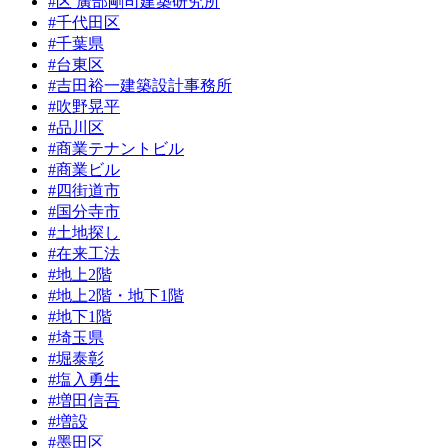
#区 廣部剛司建築研究所
#千代田区
#千葉県
#台東区
#吉田裕一建築設計事務所
#吹野晃平
#品川区
#商業テナントビル
#商業ビル
#四街道市
#国分寺市
#土地探し
#在来工法
#地上2階
#地上2階・地下1階
#地下1階
#埼玉県
#堀泰彰
#塩入勇生
#増田信吾
#増設
#墨田区