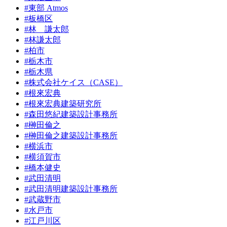
#東部 Atmos
#板橋区
#林 謙太郎
#林謙太郎
#柏市
#栃木市
#栃木県
#株式会社ケイス（CASE）
#根來宏典
#根來宏典建築研究所
#森田悠紀建築設計事務所
#榊田倫之
#榊田倫之建築設計事務所
#横浜市
#横須賀市
#橋本健史
#武田清明
#武田清明建築設計事務所
#武蔵野市
#水戸市
#江戸川区