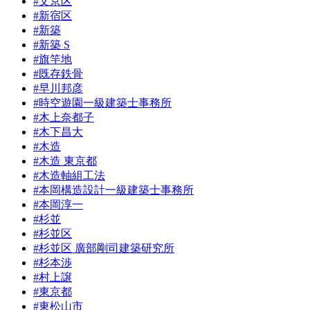
#文京区
#新宿区
#新築
#新築 S
#旗竿地
#既存鉄骨
#早川邦彦
#時空遊園一級建築士事務所
#木上奈都子
#木下昌大
#木造
#木造 東京都
#木造軸組工法
#本岡構造設計一級建築士事務所
#本岡淳一
#杉並
#杉並区
#杉並区 廣部剛司建築研究所
#杉本渉
#村上譲
#東京都
#東松山市