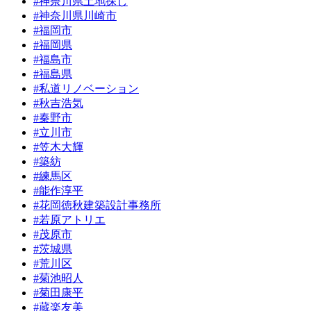
#神奈川県土地探し
#神奈川県川崎市
#福岡市
#福岡県
#福島市
#福島県
#私道リノベーション
#秋吉浩気
#秦野市
#立川市
#笠木大輝
#築紡
#練馬区
#能作淳平
#花岡徳秋建築設計事務所
#若原アトリエ
#茂原市
#茨城県
#荒川区
#菊池昭人
#菊田康平
#蔵楽友美