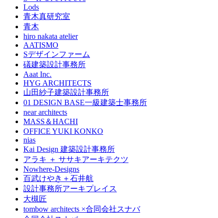
Lods
青木真研究室
青木
hiro nakata atelier
AATISMO
Sデザインファーム
礒建築設計事務所
Aaat Inc.
HYG ARCHITECTS
山田紗子建築設計事務所
01 DESIGN BASE一級建築士事務所
near architects
MASS＆HACHI
OFFICE YUKI KONKO
nias
Kai Design 建築設計事務所
アラキ ＋ ササキアーキテクツ
Nowhere-Designs
百武けやき＋石井航
設計事務所アーキプレイス
大槻匠
tombow architects ×合同会社スナバ