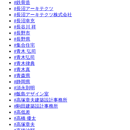
#鉄骨造
#長沼アーキテクツ
#長沼アーキテクツ株式会社
#長沼幸充
#長谷川 祥
#長野市
#長野県
#集合住宅
#青木 弘司
#青木弘司
#青木律典
#青木真
#青森県
#静岡県
#須永則明
#飯島デザイン室
#高塚章夫建築設計事務所
#駒田建築設計事務所
#高低差
#高橋 優太
#高塚章夫