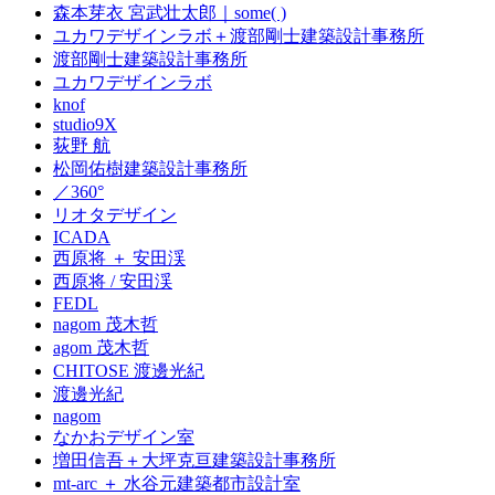
森本芽衣 宮武壮太郎｜some( )
ユカワデザインラボ＋渡部剛士建築設計事務所
渡部剛士建築設計事務所
ユカワデザインラボ
knof
studio9X
荻野 航
松岡佑樹建築設計事務所
／360°
リオタデザイン
ICADA
西原将 ＋ 安田渓
西原将 / 安田渓
FEDL
nagom 茂木哲
agom 茂木哲
CHITOSE 渡邊光紀
渡邊光紀
nagom
なかおデザイン室
増田信吾＋大坪克亘建築設計事務所
mt-arc ＋ 水谷元建築都市設計室