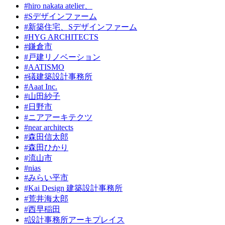
#hiro nakata atelier、
#Sデザインファーム
#新築住宅、Sデザインファーム
#HYG ARCHITECTS
#鎌倉市
#戸建リノベーション
#AATISMO
#礒建築設計事務所
#Aaat Inc.
#山田紗子
#日野市
#ニアアーキテクツ
#near architects
#森田信太郎
#森田ひかり
#流山市
#nias
#みらい平市
#Kai Design 建築設計事務所
#荒井海太郎
#西早稲田
#設計事務所アーキプレイス