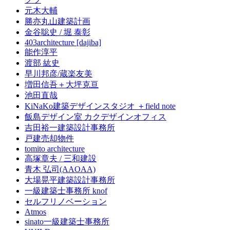
元木大輔
勝亦丸山建築計画
金谷聡史 / 堀 泰彰
403architecture [dajiba]
能作淳平
渡部 紘史
早川邦彦/蔵楽友美
増田信吾＋大坪克亘
池田直哉
KiNaKo建築デザインスタジオ ＋field note
飯島デザイン室 カクデザインオフィス
吉田裕一建築設計事務所
戸建売却物件
tomito architecture
高塚章夫 / 三和建設
青木 弘司(AAOAA)
大場晃平建築設計事務所
一級建築士事務所 knof
セルフリノベーション
Atmos
sinato一級建築士事務所