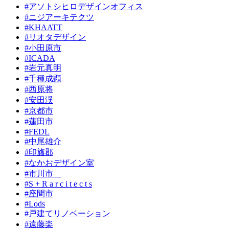
#アソトシヒロデザインオフィス
#ニジアーキテクツ
#KHAATT
#リオタデザイン
#小田原市
#ICADA
#岩元真明
#千種成顕
#西原将
#安田渓
#京都市
#蓮田市
#FEDL
#中尾雄介
#印旛郡
#なかおデザイン室
#市川市
#S + R a r c i t e c t s
#座間市
#Lods
#戸建てリノベーション
#遠藤楽