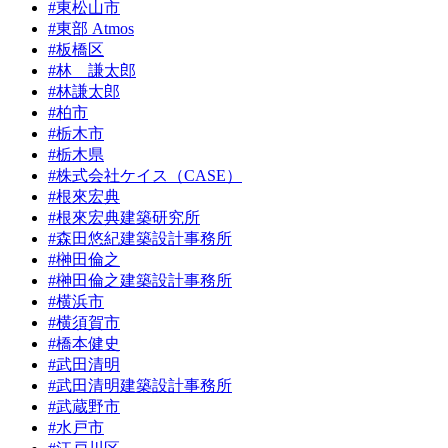
#東松山市
#東部 Atmos
#板橋区
#林 謙太郎
#林謙太郎
#柏市
#栃木市
#栃木県
#株式会社ケイス（CASE）
#根來宏典
#根來宏典建築研究所
#森田悠紀建築設計事務所
#榊田倫之
#榊田倫之建築設計事務所
#横浜市
#横須賀市
#橋本健史
#武田清明
#武田清明建築設計事務所
#武蔵野市
#水戸市