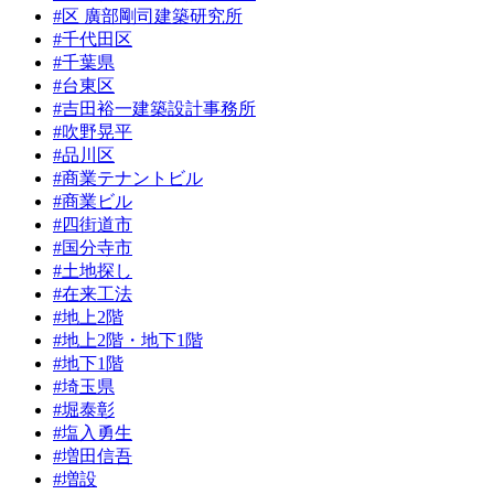
#区 廣部剛司建築研究所
#千代田区
#千葉県
#台東区
#吉田裕一建築設計事務所
#吹野晃平
#品川区
#商業テナントビル
#商業ビル
#四街道市
#国分寺市
#土地探し
#在来工法
#地上2階
#地上2階・地下1階
#地下1階
#埼玉県
#堀泰彰
#塩入勇生
#増田信吾
#増設