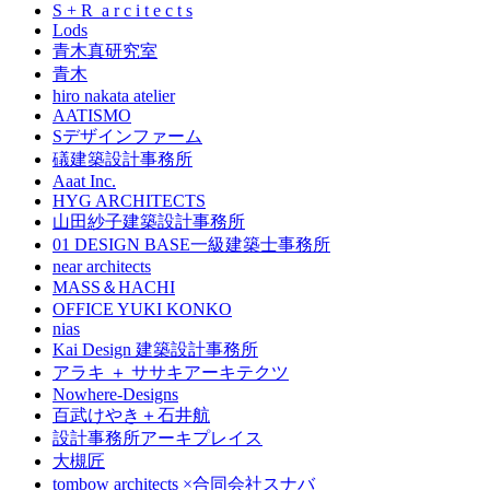
S + R a r c i t e c t s
Lods
青木真研究室
青木
hiro nakata atelier
AATISMO
Sデザインファーム
礒建築設計事務所
Aaat Inc.
HYG ARCHITECTS
山田紗子建築設計事務所
01 DESIGN BASE一級建築士事務所
near architects
MASS＆HACHI
OFFICE YUKI KONKO
nias
Kai Design 建築設計事務所
アラキ ＋ ササキアーキテクツ
Nowhere-Designs
百武けやき＋石井航
設計事務所アーキプレイス
大槻匠
tombow architects ×合同会社スナバ