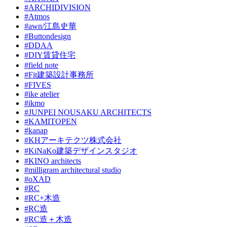
#ARCHIDIVISION
#Atmos
#awn/江島史華
#Buttondesign
#DDAA
#DIY賃貸住宅
#field note
#Fit建築設計事務所
#FIVES
#ike atelier
#ikmo
#JUNPEI NOUSAKU ARCHITECTS
#KAMITOPEN
#kanap
#KHアーキテクツ株式会社
#KiNaKo建築デザインスタジオ
#KINO architects
#milligram architectural studio
#oXAD
#RC
#RC+木造
#RC造
#RC造＋木造