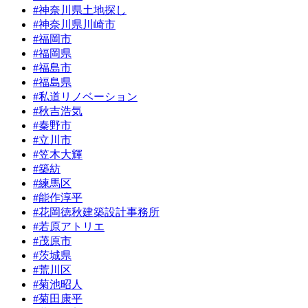
#神奈川県土地探し
#神奈川県川崎市
#福岡市
#福岡県
#福島市
#福島県
#私道リノベーション
#秋吉浩気
#秦野市
#立川市
#笠木大輝
#築紡
#練馬区
#能作淳平
#花岡徳秋建築設計事務所
#若原アトリエ
#茂原市
#茨城県
#荒川区
#菊池昭人
#菊田康平