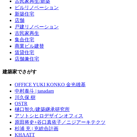
古民家再生/新築
ビルリノベーション
新築住宅
店舗
戸建リノベーション
古民家再生
集合住宅
商業ビル建替
賃貸住宅
店舗兼住宅
建築家でさがす
OFFICE YUKI KONKO 金光雄基
中村泰斗 | tanadam
川久保 樹
OSTR
樋口智久/建築継承研究所
アソトシヒロデザインオフィス
原田将史+谷口真依子／ニジアーキテクツ
杉浦 充 | 充総合計画
KHAATT