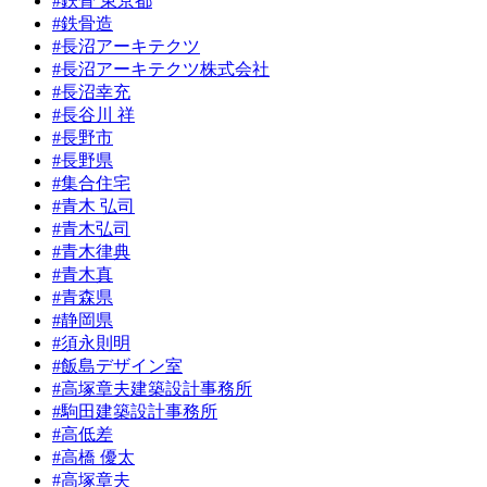
#鉄骨 東京都
#鉄骨造
#長沼アーキテクツ
#長沼アーキテクツ株式会社
#長沼幸充
#長谷川 祥
#長野市
#長野県
#集合住宅
#青木 弘司
#青木弘司
#青木律典
#青木真
#青森県
#静岡県
#須永則明
#飯島デザイン室
#高塚章夫建築設計事務所
#駒田建築設計事務所
#高低差
#高橋 優太
#高塚章夫