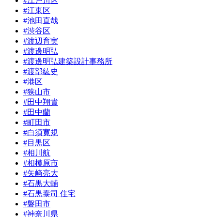
#江戸川区
#江東区
#池田直哉
#渋谷区
#渡辺育実
#渡邊明弘
#渡邊明弘建築設計事務所
#渡部紘史
#港区
#狭山市
#田中翔貴
#田中蘭
#町田市
#白須寛規
#目黒区
#相川航
#相模原市
#矢﨑亮大
#石黒大輔
#石黒泰司 住宅
#磐田市
#神奈川県