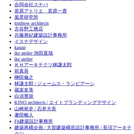
合同会社スナバ
若原アトリエ 若原一貴
風景研究所
tombow architects
古谷野工務店
兵藤善紀建築設計事務所
イスナデザイン
kanap
ike atelier 池田直哉
ike atelier
ＫＨアーキテクツ林謙太郎
前真吾
榊田倫之
林謙太郎 / ジェームス・ランビアーシ
蔵楽友美
白須寛規
KINO architects / エイトブランディングデザイン
山崎裕史 / 石井大吾
蘆田暢人
Fit建築設計事務所
建築再構企画 / 大賀建築構造設計事務所 / 長沼アーキテ
クツ