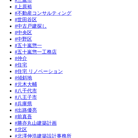
#三鷹市
#上原裕
#不動産コンサルティング
#世田谷区
#中古戸建探し
#中央区
#中野区
#五十嵐惣一
#五十嵐惣一工務店
#仲介
#住宅
#住宅 リノベーション
#傾斜地
#元木大輔
#八千代市
#八王子市
#兵庫県
#出路優亮
#前真吾
#勝亦丸山建築計画
#北区
#北澤伸浩建築設計事務所