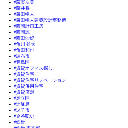
#蔵楽友美
#藤井将
#蘆田暢人
#蘆田暢人建築設計事務所
#西岡計画工房
#西岡諒
#西田沙妃
#角川 雄太
#角田和也
#調布市
#豊島区
#賃貸オフィス探し
#賃貸住宅
#賃貸住宅リノベーション
#賃貸併用住宅
#賃貸店舗
#足立区
#辻琢磨
#逗子市
#金谷聡史
#鉄骨