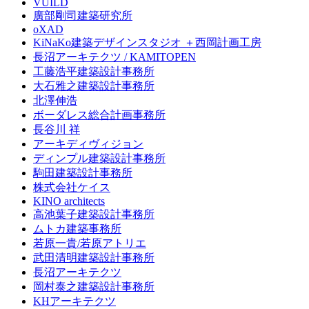
VUILD
廣部剛司建築研究所
oXAD
KiNaKo建築デザインスタジオ ＋西岡計画工房
長沼アーキテクツ / KAMITOPEN
工藤浩平建築設計事務所
大石雅之建築設計事務所
北澤伸浩
ボーダレス総合計画事務所
長谷川 祥
アーキディヴィジョン
ディンプル建築設計事務所
駒田建築設計事務所
株式会社ケイス
KINO architects
高池葉子建築設計事務所
ムトカ建築事務所
若原一貴/若原アトリエ
武田清明建築設計事務所
長沼アーキテクツ
岡村泰之建築設計事務所
KHアーキテクツ