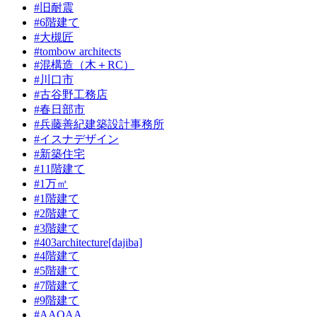
#旧耐震
#6階建て
#大槻匠
#tombow architects
#混構造（木＋RC）
#川口市
#古谷野工務店
#春日部市
#兵藤善紀建築設計事務所
#イスナデザイン
#新築住宅
#11階建て
#1万㎡
#1階建て
#2階建て
#3階建て
#403architecture[dajiba]
#4階建て
#5階建て
#7階建て
#9階建て
#AAOAA