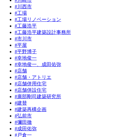
#川崎市
#川西市
#工場
#工場リノベーション
#工藤浩平
#工藤浩平建築設計事務所
#市川市
#平屋
#平野博子
#幸地俊一
#幸地俊一、成田佑弥
#店舗
#店舗・アトリエ
#店舗併用住宅
#店舗併設住宅
#廣部剛司建築研究所
#建替
#建築再構企画
#弘前市
#彌田徹
#成田佑弥
#戸倉一