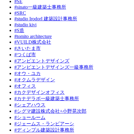
#SE
#sinato一級建築士事務所
#SRC
#studio IrodorI 建築設計事務所
#studio kivi
#S造
#tomito architecture
#VUILD株式会社
#さいたま市
#つくば市
#アンビエントデザインズ
#アンビエントデザインズ一級事務所
#オウ・ユカ
#オクムラデザイン
#オフィス
#カクデザインオフィス
#カナデラボ一級建築士事務所
#シェアハウス
#シグマ建設株式会社+小野晃次郎
#ショールーム
#ジェームス・ランビアーシ
#ディンプル建築設計事務所