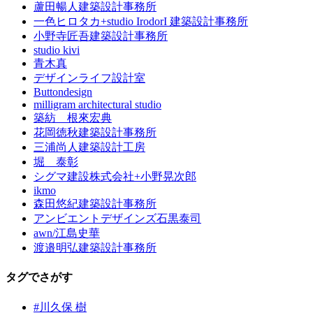
蘆田暢人建築設計事務所
一色ヒロタカ+studio IrodorI 建築設計事務所
小野寺匠吾建築設計事務所
studio kivi
青木真
デザインライフ設計室
Buttondesign
milligram architectural studio
築紡 根來宏典
花岡徳秋建築設計事務所
三浦尚人建築設計工房
堀 泰彰
シグマ建設株式会社+小野晃次郎
ikmo
森田悠紀建築設計事務所
アンビエントデザインズ石黒泰司
awn/江島史華
渡邉明弘建築設計事務所
タグでさがす
#川久保 樹