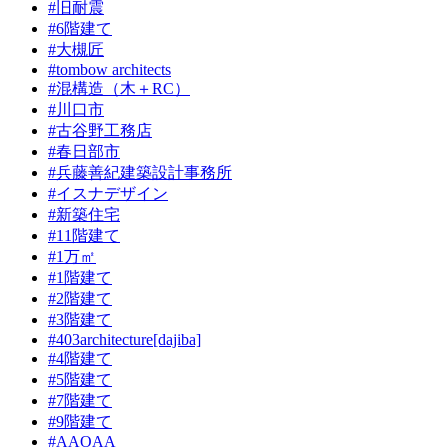
#旧耐震
#6階建て
#大槻匠
#tombow architects
#混構造（木＋RC）
#川口市
#古谷野工務店
#春日部市
#兵藤善紀建築設計事務所
#イスナデザイン
#新築住宅
#11階建て
#1万㎡
#1階建て
#2階建て
#3階建て
#403architecture[dajiba]
#4階建て
#5階建て
#7階建て
#9階建て
#AAOAA