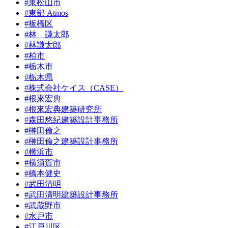
#東松山市
#東部 Atmos
#板橋区
#林 謙太郎
#林謙太郎
#柏市
#栃木市
#栃木県
#株式会社ケイス（CASE）
#根來宏典
#根來宏典建築研究所
#森田悠紀建築設計事務所
#榊田倫之
#榊田倫之建築設計事務所
#横浜市
#横須賀市
#橋本健史
#武田清明
#武田清明建築設計事務所
#武蔵野市
#水戸市
#江戸川区