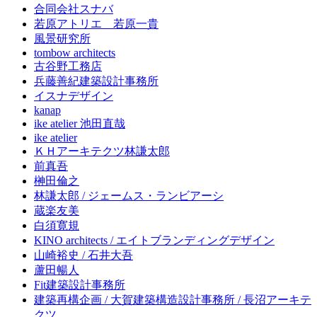
合同会社スナバ
若原アトリエ 若原一貴
風景研究所
tombow architects
古谷野工務店
兵藤善紀建築設計事務所
イスナデザイン
kanap
ike atelier 池田直哉
ike atelier
ＫＨアーキテクツ林謙太郎
前真吾
榊田倫之
林謙太郎 / ジェームス・ランビアーシ
蔵楽友美
白須寛規
KINO architects / エイトブランディングデザイン
山崎裕史 / 石井大吾
蘆田暢人
Fit建築設計事務所
建築再構企画 / 大賀建築構造設計事務所 / 長沼アーキテ
クツ