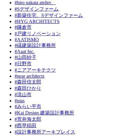
#hiro nakata atelier、
#Sデザインファーム
#新築住宅、Sデザインファーム
#HYG ARCHITECTS
#鎌倉市
#戸建リノベーション
#AATISMO
#礒建築設計事務所
#Aaat Inc.
#山田紗子
#日野市
#ニアアーキテクツ
#near architects
#森田信太郎
#森田ひかり
#流山市
#nias
#みらい平市
#Kai Design 建築設計事務所
#荒井海太郎
#西早稲田
#設計事務所アーキプレイス