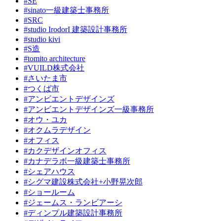
#SE
#sinato一級建築士事務所
#SRC
#studio IrodorI 建築設計事務所
#studio kivi
#S造
#tomito architecture
#VUILD株式会社
#さいたま市
#つくば市
#アンビエントデザインズ
#アンビエントデザインズ一級事務所
#オウ・ユカ
#オクムラデザイン
#オフィス
#カクデザインオフィス
#カナデラボ一級建築士事務所
#シェアハウス
#シグマ建設株式会社+小野晃次郎
#ショールーム
#ジェームス・ランビアーシ
#ディンプル建築設計事務所