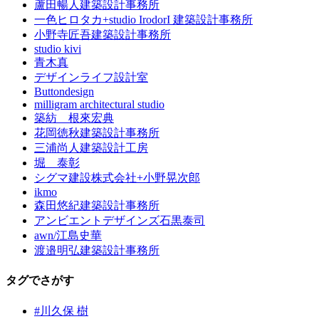
蘆田暢人建築設計事務所
一色ヒロタカ+studio IrodorI 建築設計事務所
小野寺匠吾建築設計事務所
studio kivi
青木真
デザインライフ設計室
Buttondesign
milligram architectural studio
築紡 根來宏典
花岡徳秋建築設計事務所
三浦尚人建築設計工房
堀 泰彰
シグマ建設株式会社+小野晃次郎
ikmo
森田悠紀建築設計事務所
アンビエントデザインズ石黒泰司
awn/江島史華
渡邉明弘建築設計事務所
タグでさがす
#川久保 樹