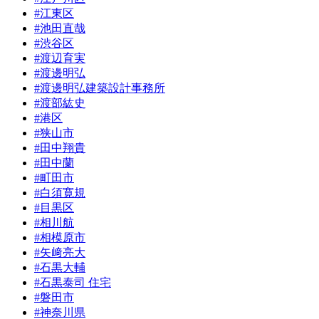
#江東区
#池田直哉
#渋谷区
#渡辺育実
#渡邊明弘
#渡邊明弘建築設計事務所
#渡部紘史
#港区
#狭山市
#田中翔貴
#田中蘭
#町田市
#白須寛規
#目黒区
#相川航
#相模原市
#矢﨑亮大
#石黒大輔
#石黒泰司 住宅
#磐田市
#神奈川県