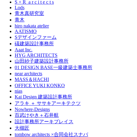
S + R a r c i t e c t s
Lods
青木真研究室
青木
hiro nakata atelier
AATISMO
Sデザインファーム
礒建築設計事務所
Aaat Inc.
HYG ARCHITECTS
山田紗子建築設計事務所
01 DESIGN BASE一級建築士事務所
near architects
MASS＆HACHI
OFFICE YUKI KONKO
nias
Kai Design 建築設計事務所
アラキ ＋ ササキアーキテクツ
Nowhere-Designs
百武けやき＋石井航
設計事務所アーキプレイス
大槻匠
tombow architects ×合同会社スナバ