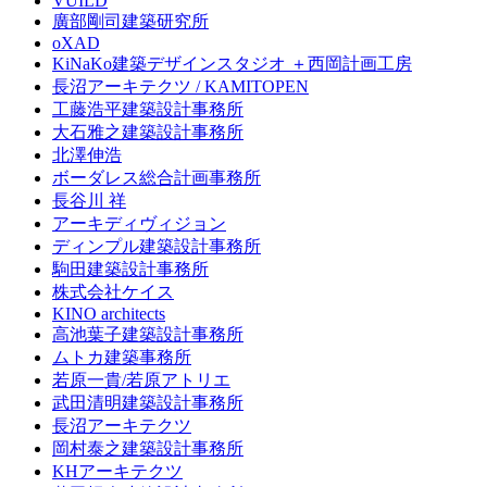
VUILD
廣部剛司建築研究所
oXAD
KiNaKo建築デザインスタジオ ＋西岡計画工房
長沼アーキテクツ / KAMITOPEN
工藤浩平建築設計事務所
大石雅之建築設計事務所
北澤伸浩
ボーダレス総合計画事務所
長谷川 祥
アーキディヴィジョン
ディンプル建築設計事務所
駒田建築設計事務所
株式会社ケイス
KINO architects
高池葉子建築設計事務所
ムトカ建築事務所
若原一貴/若原アトリエ
武田清明建築設計事務所
長沼アーキテクツ
岡村泰之建築設計事務所
KHアーキテクツ