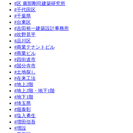
#区 廣部剛司建築研究所
#千代田区
#千葉県
#台東区
#吉田裕一建築設計事務所
#吹野晃平
#品川区
#商業テナントビル
#商業ビル
#四街道市
#国分寺市
#土地探し
#在来工法
#地上2階
#地上2階・地下1階
#地下1階
#埼玉県
#堀泰彰
#塩入勇生
#増田信吾
#増設