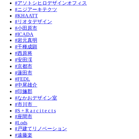
#アソトシヒロデザインオフィス
#ニジアーキテクツ
#KHAATT
#リオタデザイン
#小田原市
#ICADA
#岩元真明
#千種成顕
#西原将
#安田渓
#京都市
#蓮田市
#FEDL
#中尾雄介
#印旛郡
#なかおデザイン室
#市川市
#S + R a r c i t e c t s
#座間市
#Lods
#戸建てリノベーション
#遠藤楽