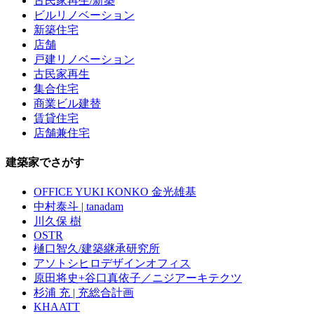
古民家再生/新築
ビルリノベーション
新築住宅
店舗
戸建リノベーション
古民家再生
集合住宅
商業ビル建替
賃貸住宅
店舗兼住宅
建築家でさがす
OFFICE YUKI KONKO 金光雄基
中村泰斗 | tanadam
川久保 樹
OSTR
樋口智久/建築継承研究所
アソトシヒロデザインオフィス
原田将史+谷口真依子／ニジアーキテクツ
杉浦 充 | 充総合計画
KHAATT