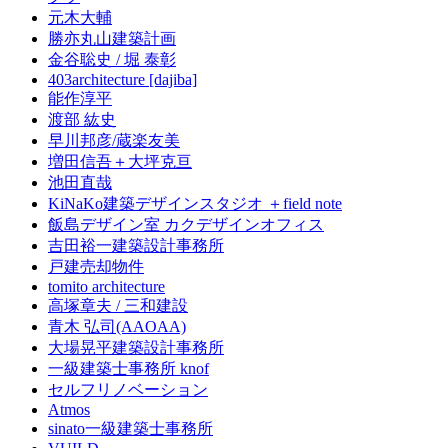
元木大輔
勝亦丸山建築計画
金谷聡史 / 堀 泰彰
403architecture [dajiba]
能作淳平
渡部 紘史
早川邦彦/蔵楽友美
増田信吾＋大坪克亘
池田直哉
KiNaKo建築デザインスタジオ ＋field note
飯島デザイン室 カクデザインオフィス
吉田裕一建築設計事務所
戸建売却物件
tomito architecture
高塚章夫 / 三和建設
青木 弘司(AAOAA)
大場晃平建築設計事務所
一級建築士事務所 knof
セルフリノベーション
Atmos
sinato一級建築士事務所