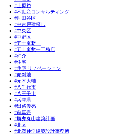
#上原裕
#不動産コンサルティング
#世田谷区
#中古戸建探し
#中央区
#中野区
#五十嵐惣一
#五十嵐惣一工務店
#仲介
#住宅
#住宅 リノベーション
#傾斜地
#元木大輔
#八千代市
#八王子市
#兵庫県
#出路優亮
#前真吾
#勝亦丸山建築計画
#北区
#北澤伸浩建築設計事務所