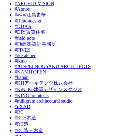
#ARCHIDIVISION
#Atmos
#awn/江島史華
#Buttondesign
#DDAA
#DIY賃貸住宅
#field note
#Fit建築設計事務所
#FIVES
#ike atelier
#ikmo
#JUNPEI NOUSAKU ARCHITECTS
#KAMITOPEN
#kanap
#KHアーキテクツ株式会社
#KiNaKo建築デザインスタジオ
#KINO architects
#milligram architectural studio
#oXAD
#RC
#RC+木造
#RC造
#RC造＋木造