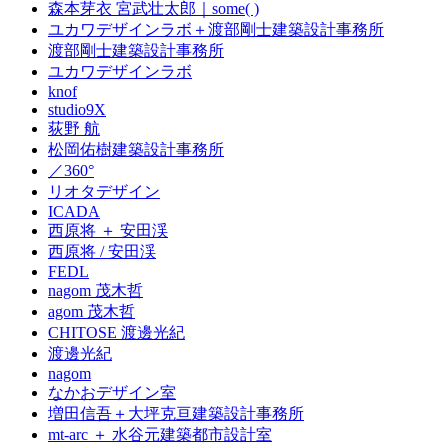
森本芽衣 宮武壮太郎｜some( )
ユカワデザインラボ＋渡部剛士建築設計事務所
渡部剛士建築設計事務所
ユカワデザインラボ
knof
studio9X
荻野 航
松岡佑樹建築設計事務所
／360°
リオタデザイン
ICADA
西原将 ＋ 安田渓
西原将 / 安田渓
FEDL
nagom 茂木哲
agom 茂木哲
CHITOSE 渡邊光紀
渡邊光紀
nagom
なかおデザイン室
増田信吾＋大坪克亘建築設計事務所
mt-arc ＋ 水谷元建築都市設計室