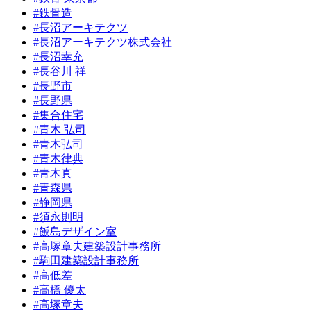
#鉄骨造
#長沼アーキテクツ
#長沼アーキテクツ株式会社
#長沼幸充
#長谷川 祥
#長野市
#長野県
#集合住宅
#青木 弘司
#青木弘司
#青木律典
#青木真
#青森県
#静岡県
#須永則明
#飯島デザイン室
#高塚章夫建築設計事務所
#駒田建築設計事務所
#高低差
#高橋 優太
#高塚章夫