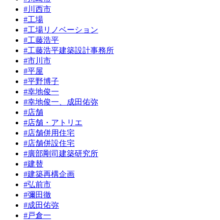
#川西市
#工場
#工場リノベーション
#工藤浩平
#工藤浩平建築設計事務所
#市川市
#平屋
#平野博子
#幸地俊一
#幸地俊一、成田佑弥
#店舗
#店舗・アトリエ
#店舗併用住宅
#店舗併設住宅
#廣部剛司建築研究所
#建替
#建築再構企画
#弘前市
#彌田徹
#成田佑弥
#戸倉一