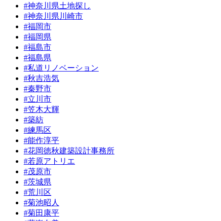
#神奈川県土地探し
#神奈川県川崎市
#福岡市
#福岡県
#福島市
#福島県
#私道リノベーション
#秋吉浩気
#秦野市
#立川市
#笠木大輝
#築紡
#練馬区
#能作淳平
#花岡徳秋建築設計事務所
#若原アトリエ
#茂原市
#茨城県
#荒川区
#菊池昭人
#菊田康平