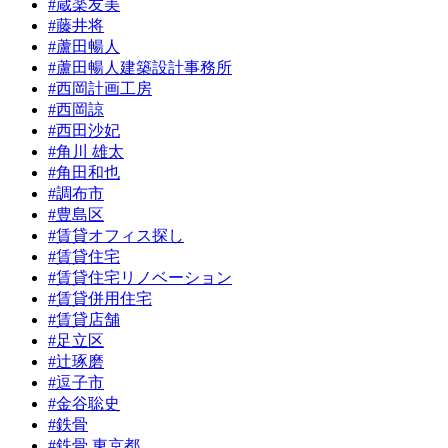
#蔵楽友美
#藤井将
#蘆田暢人
#蘆田暢人建築設計事務所
#西岡計画工房
#西岡諒
#西田沙妃
#角川 雄太
#角田和也
#調布市
#豊島区
#賃貸オフィス探し
#賃貸住宅
#賃貸住宅リノベーション
#賃貸併用住宅
#賃貸店舗
#足立区
#辻琢磨
#逗子市
#金谷聡史
#鉄骨
#鉄骨 東京都