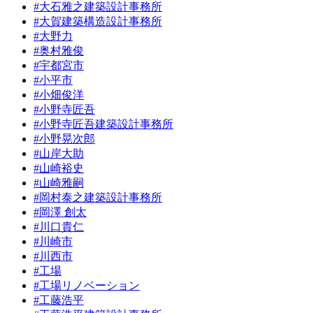
#大石雅之建築設計事務所
#大賀建築構造設計事務所
#大野力
#奥村雅俊
#宇都宮市
#小平市
#小畑俊洋
#小野寺匠吾
#小野寺匠吾建築設計事務所
#小野晃次郎
#山岸大助
#山崎裕史
#山崎雅嗣
#岡村泰之建築設計事務所
#岡澤 創太
#川口貴仁
#川崎市
#川西市
#工場
#工場リノベーション
#工藤浩平