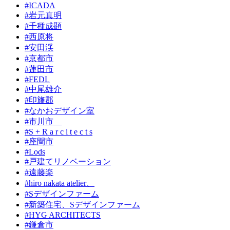
#ICADA
#岩元真明
#千種成顕
#西原将
#安田渓
#京都市
#蓮田市
#FEDL
#中尾雄介
#印旛郡
#なかおデザイン室
#市川市
#S + R a r c i t e c t s
#座間市
#Lods
#戸建てリノベーション
#遠藤楽
#hiro nakata atelier、
#Sデザインファーム
#新築住宅、Sデザインファーム
#HYG ARCHITECTS
#鎌倉市