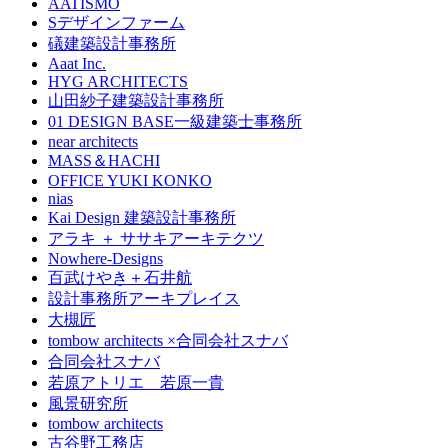
AATISMO
Sデザインファーム
礒建築設計事務所
Aaat Inc.
HYG ARCHITECTS
山田紗子建築設計事務所
01 DESIGN BASE一級建築士事務所
near architects
MASS＆HACHI
OFFICE YUKI KONKO
nias
Kai Design 建築設計事務所
アラキ ＋ ササキアーキテクツ
Nowhere-Designs
百武けやき＋石井航
設計事務所アーキプレイス
大槻匠
tombow architects ×合同会社スナバ
合同会社スナバ
若原アトリエ 若原一貴
風景研究所
tombow architects
古谷野工務店