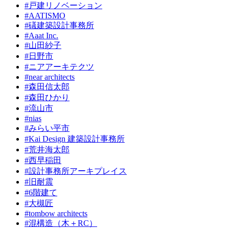
#戸建リノベーション
#AATISMO
#礒建築設計事務所
#Aaat Inc.
#山田紗子
#日野市
#ニアアーキテクツ
#near architects
#森田信太郎
#森田ひかり
#流山市
#nias
#みらい平市
#Kai Design 建築設計事務所
#荒井海太郎
#西早稲田
#設計事務所アーキプレイス
#旧耐震
#6階建て
#大槻匠
#tombow architects
#混構造（木＋RC）