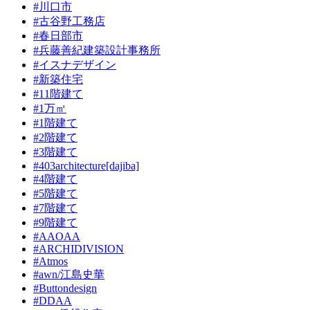
#川口市
#古谷野工務店
#春日部市
#兵藤善紀建築設計事務所
#イスナデザイン
#新築住宅
#11階建て
#1万㎡
#1階建て
#2階建て
#3階建て
#403architecture[dajiba]
#4階建て
#5階建て
#7階建て
#9階建て
#AAOAA
#ARCHIDIVISION
#Atmos
#awn/江島史華
#Buttondesign
#DDAA