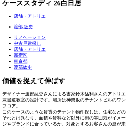
ケーススタディ 26
白日居
店舗・アトリエ
渡部 紘史
リノベーション
中古戸建探し
店舗・アトリエ
新宿区
東京都
渡部紘史
価値を捉えて伸ばす
デザイナー渡部紘史さんによる書家鈴木猛利さんのアトリエ
兼書道教室の設計です。場所は神楽坂のテナントビルのワン
フロア。
このケースのような賃貸のテナント物件探しは、住宅などの
それとは異なり、面積や賃料など以外に街の雰囲気がイメー
ジやブランドに合っているか、対象とするお客さんの層が来