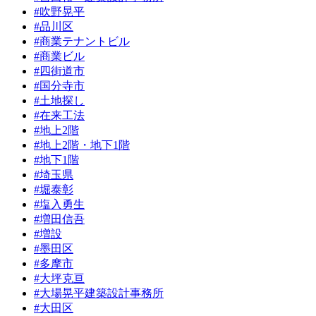
#吹野晃平
#品川区
#商業テナントビル
#商業ビル
#四街道市
#国分寺市
#土地探し
#在来工法
#地上2階
#地上2階・地下1階
#地下1階
#埼玉県
#堀泰彰
#塩入勇生
#増田信吾
#増設
#墨田区
#多摩市
#大坪克亘
#大場晃平建築設計事務所
#大田区