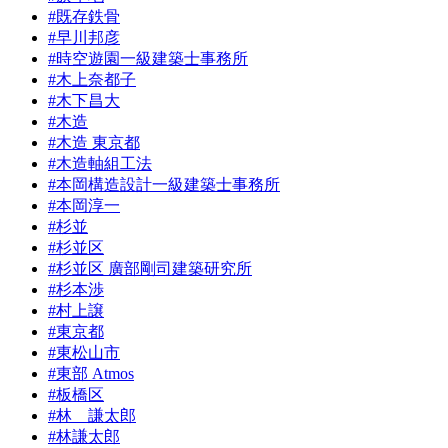
#既存鉄骨
#早川邦彦
#時空遊園一級建築士事務所
#木上奈都子
#木下昌大
#木造
#木造 東京都
#木造軸組工法
#本岡構造設計一級建築士事務所
#本岡淳一
#杉並
#杉並区
#杉並区 廣部剛司建築研究所
#杉本渉
#村上譲
#東京都
#東松山市
#東部 Atmos
#板橋区
#林 謙太郎
#林謙太郎