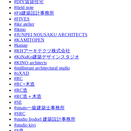
#DIY賃貸住宅
#field note
#Fit建築設計事務所
#FIVES
#ike atelier
#ikmo
#JUNPEI NOUSAKU ARCHITECTS
#KAMITOPEN
#kanap
#KHアーキテクツ株式会社
#KiNaKo建築デザインスタジオ
#KINO architects
#milligram architectural studio
#oXAD
#RC
#RC+木造
#RC造
#RC造＋木造
#SE
#sinato一級建築士事務所
#SRC
#studio IrodorI 建築設計事務所
#studio kivi
#S造