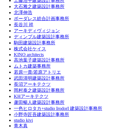
工藤浩平建築設計事務所
大石雅之建築設計事務所
北澤伸浩
ボーダレス総合計画事務所
長谷川 祥
アーキディヴィジョン
ディンプル建築設計事務所
駒田建築設計事務所
株式会社ケイス
KINO architects
高池葉子建築設計事務所
ムトカ建築事務所
若原一貴/若原アトリエ
武田清明建築設計事務所
長沼アーキテクツ
岡村泰之建築設計事務所
KHアーキテクツ
蘆田暢人建築設計事務所
一色ヒロタカ+studio IrodorI 建築設計事務所
小野寺匠吾建築設計事務所
studio kivi
青木真