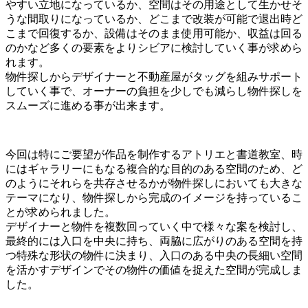
やすい立地になっているか、空間はその用途として生かせそ
うな間取りになっているか、どこまで改装が可能で退出時ど
こまで回復するか、設備はそのまま使用可能か、収益は回る
のかなど多くの要素をよりシビアに検討していく事が求めら
れます。
物件探しからデザイナーと不動産屋がタッグを組みサポート
していく事で、オーナーの負担を少しでも減らし物件探しを
スムーズに進める事が出来ます。
今回は特にご要望が作品を制作するアトリエと書道教室、時
にはギャラリーにもなる複合的な目的のある空間のため、ど
のようにそれらを共存させるかが物件探しにおいても大きな
テーマになり、物件探しから完成のイメージを持っているこ
とが求められました。
デザイナーと物件を複数回っていく中で様々な案を検討し、
最終的には入口を中央に持ち、両脇に広がりのある空間を持
つ特殊な形状の物件に決まり、入口のある中央の長細い空間
を活かすデザインでその物件の価値を捉えた空間が完成しま
した。