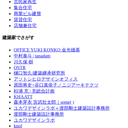
古民家再生
集合住宅
商業ビル建替
賃貸住宅
店舗兼住宅
建築家でさがす
OFFICE YUKI KONKO 金光雄基
中村泰斗 | tanadam
川久保 樹
OSTR
樋口智久/建築継承研究所
アソトシヒロデザインオフィス
原田将史+谷口真依子／ニジアーキテクツ
杉浦 充 | 充総合計画
KHAATT
森本芽衣 宮武壮太郎｜some( )
ユカワデザインラボ＋渡部剛士建築設計事務所
渡部剛士建築設計事務所
ユカワデザインラボ
knof