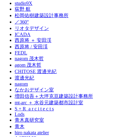
studio9X
荻野 航
松岡佑樹建築設計事務所
／360°
リオタデザイン
ICADA
西原将 ＋ 安田渓
西原将 / 安田渓
FEDL
nagom 茂木哲
agom 茂木哲
CHITOSE 渡邊光紀
渡邊光紀
nagom
なかおデザイン室
増田信吾＋大坪克亘建築設計事務所
mt-arc ＋ 水谷元建築都市設計室
S + R a r c i t e c t s
Lods
青木真研究室
青木
hiro nakata atelier