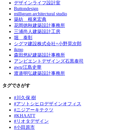
デザインライフ設計室
Buttondesign
milligram architectural studio
築紡 根來宏典
花岡徳秋建築設計事務所
三浦尚人建築設計工房
堀 泰彰
シグマ建設株式会社+小野晃次郎
ikmo
森田悠紀建築設計事務所
アンビエントデザインズ石黒泰司
awn/江島史華
渡邉明弘建築設計事務所
タグでさがす
#川久保 樹
#アソトシヒロデザインオフィス
#ニジアーキテクツ
#KHAATT
#リオタデザイン
#小田原市