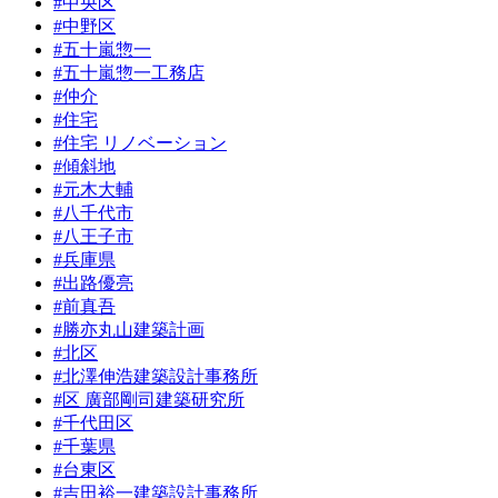
#中央区
#中野区
#五十嵐惣一
#五十嵐惣一工務店
#仲介
#住宅
#住宅 リノベーション
#傾斜地
#元木大輔
#八千代市
#八王子市
#兵庫県
#出路優亮
#前真吾
#勝亦丸山建築計画
#北区
#北澤伸浩建築設計事務所
#区 廣部剛司建築研究所
#千代田区
#千葉県
#台東区
#吉田裕一建築設計事務所