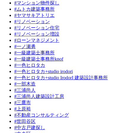
#マンション物件探し
#ムトカ建築事務所
#ヤマサキアトリエ
#リノベーション
#リノベーション住宅
#リノベーション増設
#ローンマネジメント
#一ノ瀬勇
#一級建築士事務所
#一級建築士事務所knof
#一色ヒロタカ
#一色ヒロタカ+studio irodori
#一色ヒロタカ+studio IrodorI 建築設計事務所
#一部木造
#三浦尚人
#三浦尚人建築設計工房
#三鷹市
#上原裕
#不動産コンサルティング
#世田谷区
#中古戸建探し