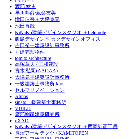
渡部 紘史
早川邦彦/蔵楽友美
増田信吾＋大坪克亘
池田直哉
KiNaKo建築デザインスタジオ ＋field note
飯島デザイン室 カクデザインオフィス
吉田裕一建築設計事務所
戸建売却物件
tomito architecture
高塚章夫 / 三和建設
青木 弘司(AAOAA)
大場晃平建築設計事務所
一級建築士事務所 knof
セルフリノベーション
Atmos
sinato一級建築士事務所
VUILD
廣部剛司建築研究所
oXAD
KiNaKo建築デザインスタジオ ＋西岡計画工房
長沼アーキテクツ / KAMITOPEN