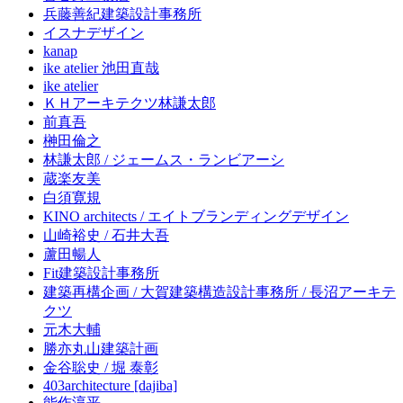
兵藤善紀建築設計事務所
イスナデザイン
kanap
ike atelier 池田直哉
ike atelier
ＫＨアーキテクツ林謙太郎
前真吾
榊田倫之
林謙太郎 / ジェームス・ランビアーシ
蔵楽友美
白須寛規
KINO architects / エイトブランディングデザイン
山崎裕史 / 石井大吾
蘆田暢人
Fit建築設計事務所
建築再構企画 / 大賀建築構造設計事務所 / 長沼アーキテ
クツ
元木大輔
勝亦丸山建築計画
金谷聡史 / 堀 泰彰
403architecture [dajiba]
能作淳平