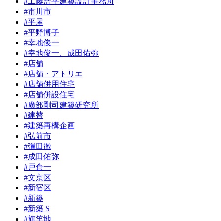
#工藤浩平建築設計事務所
#市川市
#平屋
#平野博子
#幸地俊一
#幸地俊一、成田佑弥
#店舗
#店舗・アトリエ
#店舗併用住宅
#店舗併設住宅
#廣部剛司建築研究所
#建替
#建築再構企画
#弘前市
#彌田徹
#成田佑弥
#戸倉一
#文京区
#新宿区
#新築
#新築 S
#旗竿地