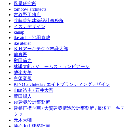
風景研究所
tombow architects
古谷野工務店
兵藤善紀建築設計事務所
イスナデザイン
kanap
ike atelier 池田直哉
ike atelier
ＫＨアーキテクツ林謙太郎
前真吾
榊田倫之
林謙太郎 / ジェームス・ランビアーシ
蔵楽友美
白須寛規
KINO architects / エイトブランディングデザイン
山崎裕史 / 石井大吾
蘆田暢人
Fit建築設計事務所
建築再構企画 / 大賀建築構造設計事務所 / 長沼アーキテ
クツ
元木大輔
勝亦丸山建築計画