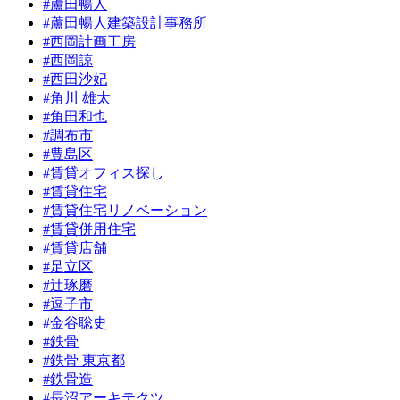
#蘆田暢人
#蘆田暢人建築設計事務所
#西岡計画工房
#西岡諒
#西田沙妃
#角川 雄太
#角田和也
#調布市
#豊島区
#賃貸オフィス探し
#賃貸住宅
#賃貸住宅リノベーション
#賃貸併用住宅
#賃貸店舗
#足立区
#辻琢磨
#逗子市
#金谷聡史
#鉄骨
#鉄骨 東京都
#鉄骨造
#長沼アーキテクツ