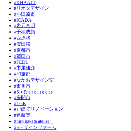
#KHAATT
#リオタデザイン
#小田原市
#ICADA
#岩元真明
#千種成顕
#西原将
#安田渓
#京都市
#蓮田市
#FEDL
#中尾雄介
#印旛郡
#なかおデザイン室
#市川市
#S + R a r c i t e c t s
#座間市
#Lods
#戸建てリノベーション
#遠藤楽
#hiro nakata atelier、
#Sデザインファーム