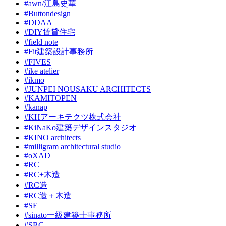
#awn/江島史華
#Buttondesign
#DDAA
#DIY賃貸住宅
#field note
#Fit建築設計事務所
#FIVES
#ike atelier
#ikmo
#JUNPEI NOUSAKU ARCHITECTS
#KAMITOPEN
#kanap
#KHアーキテクツ株式会社
#KiNaKo建築デザインスタジオ
#KINO architects
#milligram architectural studio
#oXAD
#RC
#RC+木造
#RC造
#RC造＋木造
#SE
#sinato一級建築士事務所
#SRC