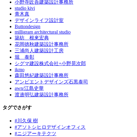
小野寺匠吾建築設計事務所
studio kivi
青木真
デザインライフ設計室
Buttondesign
milligram architectural studio
築紡 根來宏典
花岡徳秋建築設計事務所
三浦尚人建築設計工房
堀 泰彰
シグマ建設株式会社+小野晃次郎
ikmo
森田悠紀建築設計事務所
アンビエントデザインズ石黒泰司
awn/江島史華
渡邉明弘建築設計事務所
タグでさがす
#川久保 樹
#アソトシヒロデザインオフィス
#ニジアーキテクツ