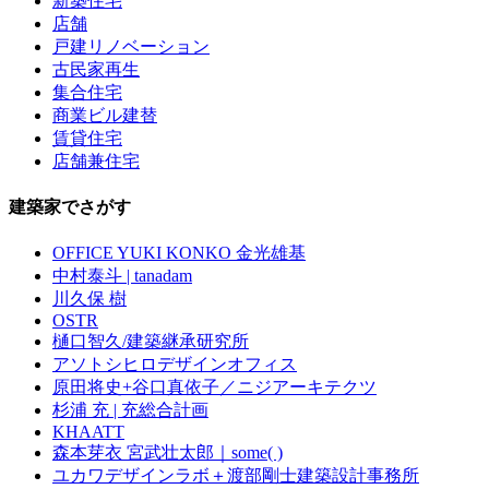
新築住宅
店舗
戸建リノベーション
古民家再生
集合住宅
商業ビル建替
賃貸住宅
店舗兼住宅
建築家でさがす
OFFICE YUKI KONKO 金光雄基
中村泰斗 | tanadam
川久保 樹
OSTR
樋口智久/建築継承研究所
アソトシヒロデザインオフィス
原田将史+谷口真依子／ニジアーキテクツ
杉浦 充 | 充総合計画
KHAATT
森本芽衣 宮武壮太郎｜some( )
ユカワデザインラボ＋渡部剛士建築設計事務所