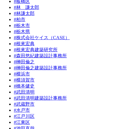
#板橋区
#林 謙太郎
#林謙太郎
#柏市
#栃木市
#栃木県
#株式会社ケイス（CASE）
#根來宏典
#根來宏典建築研究所
#森田悠紀建築設計事務所
#榊田倫之
#榊田倫之建築設計事務所
#横浜市
#横須賀市
#橋本健史
#武田清明
#武田清明建築設計事務所
#武蔵野市
#水戸市
#江戸川区
#江東区
#池田直哉