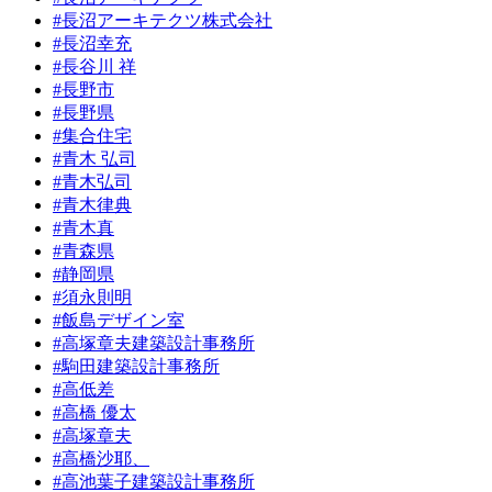
#長沼アーキテクツ株式会社
#長沼幸充
#長谷川 祥
#長野市
#長野県
#集合住宅
#青木 弘司
#青木弘司
#青木律典
#青木真
#青森県
#静岡県
#須永則明
#飯島デザイン室
#高塚章夫建築設計事務所
#駒田建築設計事務所
#高低差
#高橋 優太
#高塚章夫
#高橋沙耶、
#高池葉子建築設計事務所