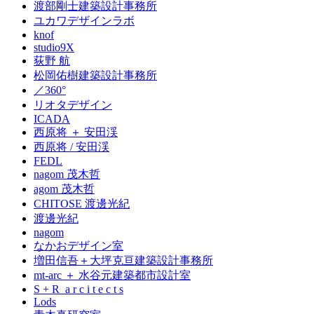
渡部剛士建築設計事務所
ユカワデザインラボ
knof
studio9X
荻野 航
松岡佑樹建築設計事務所
／360°
リオタデザイン
ICADA
西原将 ＋ 安田渓
西原将 / 安田渓
FEDL
nagom 茂木哲
agom 茂木哲
CHITOSE 渡邊光紀
渡邊光紀
nagom
なかおデザイン室
増田信吾＋大坪克亘建築設計事務所
mt-arc ＋ 水谷元建築都市設計室
S + R a r c i t e c t s
Lods