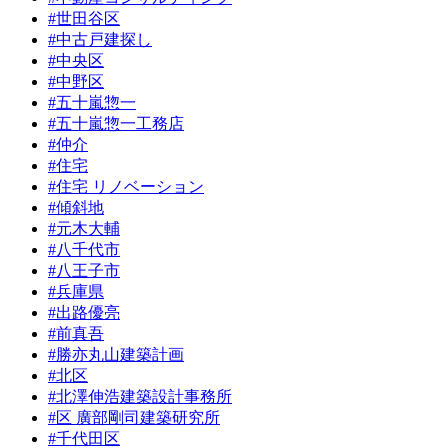
#世田谷区
#中古戸建探し
#中央区
#中野区
#五十嵐惣一
#五十嵐惣一工務店
#仲介
#住宅
#住宅 リノベーション
#傾斜地
#元木大輔
#八千代市
#八王子市
#兵庫県
#出路優亮
#前真吾
#勝亦丸山建築計画
#北区
#北澤伸浩建築設計事務所
#区 廣部剛司建築研究所
#千代田区