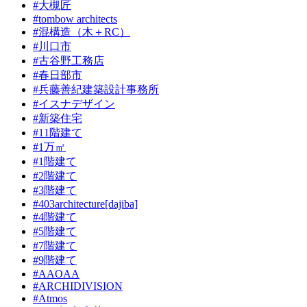
#大槻匠
#tombow architects
#混構造（木＋RC）
#川口市
#古谷野工務店
#春日部市
#兵藤善紀建築設計事務所
#イスナデザイン
#新築住宅
#11階建て
#1万㎡
#1階建て
#2階建て
#3階建て
#403architecture[dajiba]
#4階建て
#5階建て
#7階建て
#9階建て
#AAOAA
#ARCHIDIVISION
#Atmos