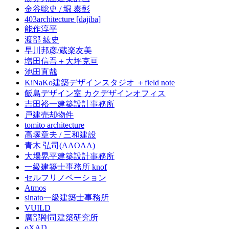
金谷聡史 / 堀 泰彰
403architecture [dajiba]
能作淳平
渡部 紘史
早川邦彦/蔵楽友美
増田信吾＋大坪克亘
池田直哉
KiNaKo建築デザインスタジオ ＋field note
飯島デザイン室 カクデザインオフィス
吉田裕一建築設計事務所
戸建売却物件
tomito architecture
高塚章夫 / 三和建設
青木 弘司(AAOAA)
大場晃平建築設計事務所
一級建築士事務所 knof
セルフリノベーション
Atmos
sinato一級建築士事務所
VUILD
廣部剛司建築研究所
oXAD