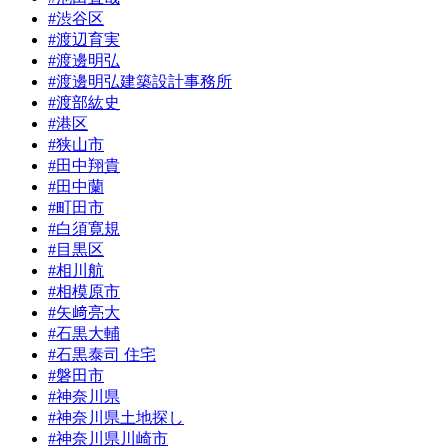
#渋谷区
#渡辺育実
#渡邊明弘
#渡邊明弘建築設計事務所
#渡部紘史
#港区
#狭山市
#田中翔貴
#田中蘭
#町田市
#白須寛規
#目黒区
#相川航
#相模原市
#矢﨑亮大
#石黒大輔
#石黒泰司 住宅
#磐田市
#神奈川県
#神奈川県土地探し
#神奈川県川崎市