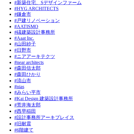
#新築住宅、Sデザインファーム
#HYG ARCHITECTS
#鎌倉市
#戸建リノベーション
#AATISMO
#礒建築設計事務所
#Aaat Inc.
#山田紗子
#日野市
#ニアアーキテクツ
#near architects
#森田信太郎
#森田ひかり
#流山市
#nias
#みらい平市
#Kai Design 建築設計事務所
#荒井海太郎
#西早稲田
#設計事務所アーキプレイス
#旧耐震
#6階建て