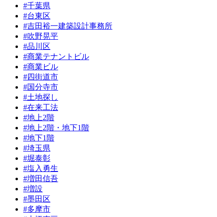
#千葉県
#台東区
#吉田裕一建築設計事務所
#吹野晃平
#品川区
#商業テナントビル
#商業ビル
#四街道市
#国分寺市
#土地探し
#在来工法
#地上2階
#地上2階・地下1階
#地下1階
#埼玉県
#堀泰彰
#塩入勇生
#増田信吾
#増設
#墨田区
#多摩市