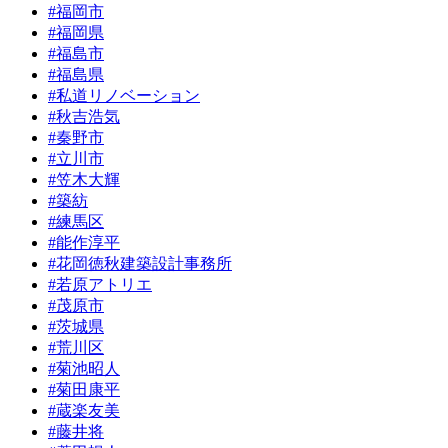
#福岡市
#福岡県
#福島市
#福島県
#私道リノベーション
#秋吉浩気
#秦野市
#立川市
#笠木大輝
#築紡
#練馬区
#能作淳平
#花岡徳秋建築設計事務所
#若原アトリエ
#茂原市
#茨城県
#荒川区
#菊池昭人
#菊田康平
#蔵楽友美
#藤井将