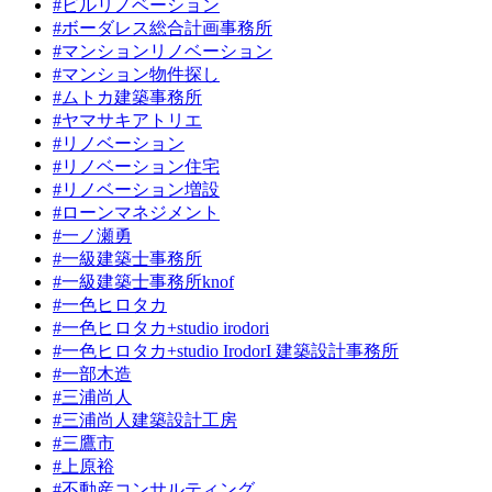
#ビルリノベーション
#ボーダレス総合計画事務所
#マンションリノベーション
#マンション物件探し
#ムトカ建築事務所
#ヤマサキアトリエ
#リノベーション
#リノベーション住宅
#リノベーション増設
#ローンマネジメント
#一ノ瀬勇
#一級建築士事務所
#一級建築士事務所knof
#一色ヒロタカ
#一色ヒロタカ+studio irodori
#一色ヒロタカ+studio IrodorI 建築設計事務所
#一部木造
#三浦尚人
#三浦尚人建築設計工房
#三鷹市
#上原裕
#不動産コンサルティング