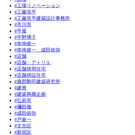
#工場リノベーション
#工藤浩平
#工藤浩平建築設計事務所
#市川市
#平屋
#平野博子
#幸地俊一
#幸地俊一、成田佑弥
#店舗
#店舗・アトリエ
#店舗併用住宅
#店舗併設住宅
#廣部剛司建築研究所
#建替
#建築再構企画
#弘前市
#彌田徹
#成田佑弥
#戸倉一
#文京区
#新宿区