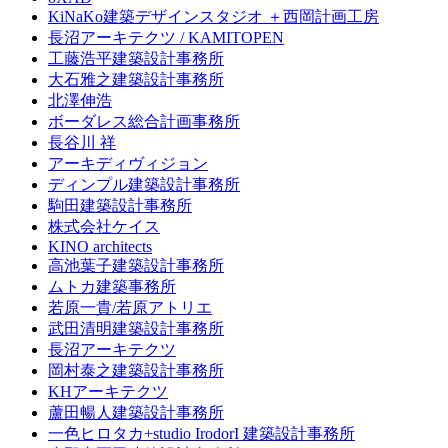
KiNaKo建築デザインスタジオ ＋西岡計画工房
長沼アーキテクツ / KAMITOPEN
工藤浩平建築設計事務所
大石雅之建築設計事務所
北澤伸浩
ボーダレス総合計画事務所
長谷川 祥
アーキディヴィジョン
ディンプル建築設計事務所
駒田建築設計事務所
株式会社ケイス
KINO architects
高池葉子建築設計事務所
ムトカ建築事務所
若原一貴/若原アトリエ
武田清明建築設計事務所
長沼アーキテクツ
岡村泰之建築設計事務所
KHアーキテクツ
蘆田暢人建築設計事務所
一色ヒロタカ+studio IrodorI 建築設計事務所