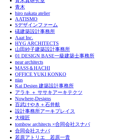
青木真研究室
青木
hiro nakata atelier
AATISMO
Sデザインファーム
礒建築設計事務所
Aaat Inc.
HYG ARCHITECTS
山田紗子建築設計事務所
01 DESIGN BASE一級建築士事務所
near architects
MASS＆HACHI
OFFICE YUKI KONKO
nias
Kai Design 建築設計事務所
アラキ ＋ ササキアーキテクツ
Nowhere-Designs
百武けやき＋石井航
設計事務所アーキプレイス
大槻匠
tombow architects ×合同会社スナバ
合同会社スナバ
若原アトリエ 若原一貴