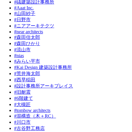
#礒建築設計事務所
#Aaat Inc.
#山田紗子
#日野市
#ニアアーキテクツ
#near architects
#森田信太郎
#森田ひかり
#流山市
#nias
#みらい平市
#Kai Design 建築設計事務所
#荒井海太郎
#西早稲田
#設計事務所アーキプレイス
#旧耐震
#6階建て
#大槻匠
#tombow architects
#混構造（木＋RC）
#川口市
#古谷野工務店