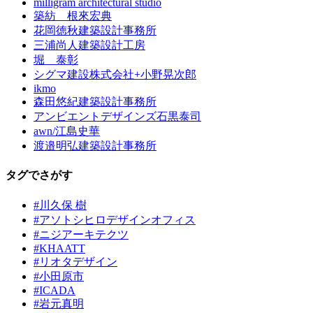
milligram architectural studio
築紡 根來宏典
花岡徳秋建築設計事務所
三浦尚人建築設計工房
堀 泰彰
シグマ建設株式会社+小野晃次郎
ikmo
森田悠紀建築設計事務所
アンビエントデザインズ石黒泰司
awn/江島史華
渡邉明弘建築設計事務所
タグでさがす
#川久保 樹
#アソトシヒロデザインオフィス
#ニジアーキテクツ
#KHAATT
#リオタデザイン
#小田原市
#ICADA
#岩元真明