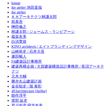
kanap
ike atelier 池田直哉
ike atelier
ＫＨアーキテクツ林謙太郎
前真吾
榊田倫之
林謙太郎 / ジェームス・ランビアーシ
蔵楽友美
白須寛規
KINO architects / エイトブランディングデザイン
山崎裕史 / 石井大吾
蘆田暢人
Fit建築設計事務所
建築再構企画 / 大賀建築構造設計事務所 / 長沼アーキテ
クツ
元木大輔
勝亦丸山建築計画
金谷聡史 / 堀 泰彰
403architecture [dajiba]
能作淳平
渡部 紘史
早川邦彦/蔵楽友美