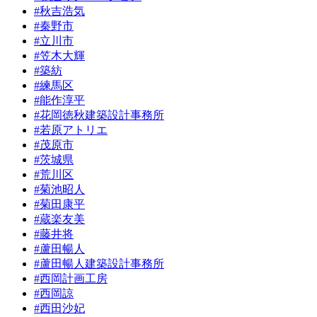
#秋吉浩気
#秦野市
#立川市
#笠木大輝
#築紡
#練馬区
#能作淳平
#花岡徳秋建築設計事務所
#若原アトリエ
#茂原市
#茨城県
#荒川区
#菊池昭人
#菊田康平
#蔵楽友美
#藤井将
#蘆田暢人
#蘆田暢人建築設計事務所
#西岡計画工房
#西岡諒
#西田沙妃