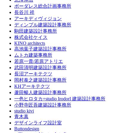
ボーダレス総合計画事務所
長谷川 祥
アーキディヴィジョン
ディンプル建築設計事務所
駒田建築設計事務所
株式会社ケイス
KINO architects
高池葉子建築設計事務所
ムトカ建築事務所
若原一貴/若原アトリエ
武田清明建築設計事務所
長沼アーキテクツ
岡村泰之建築設計事務所
KHアーキテクツ
蘆田暢人建築設計事務所
一色ヒロタカ+studio IrodorI 建築設計事務所
小野寺匠吾建築設計事務所
studio kivi
青木真
デザインライフ設計室
Buttondesign