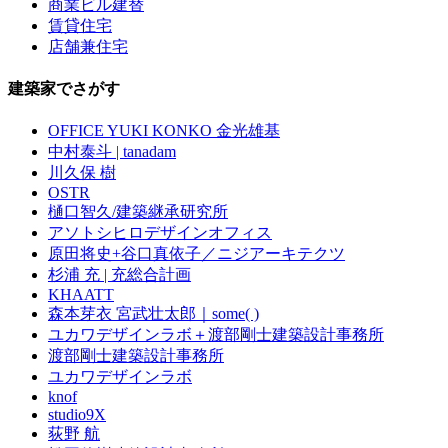
商業ビル建替
賃貸住宅
店舗兼住宅
建築家でさがす
OFFICE YUKI KONKO 金光雄基
中村泰斗 | tanadam
川久保 樹
OSTR
樋口智久/建築継承研究所
アソトシヒロデザインオフィス
原田将史+谷口真依子／ニジアーキテクツ
杉浦 充 | 充総合計画
KHAATT
森本芽衣 宮武壮太郎｜some( )
ユカワデザインラボ＋渡部剛士建築設計事務所
渡部剛士建築設計事務所
ユカワデザインラボ
knof
studio9X
荻野 航