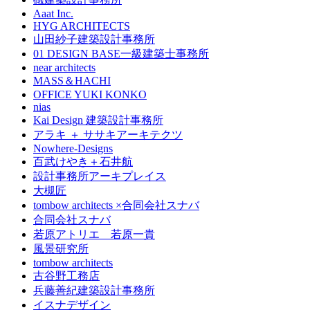
Aaat Inc.
HYG ARCHITECTS
山田紗子建築設計事務所
01 DESIGN BASE一級建築士事務所
near architects
MASS＆HACHI
OFFICE YUKI KONKO
nias
Kai Design 建築設計事務所
アラキ ＋ ササキアーキテクツ
Nowhere-Designs
百武けやき＋石井航
設計事務所アーキプレイス
大槻匠
tombow architects ×合同会社スナバ
合同会社スナバ
若原アトリエ 若原一貴
風景研究所
tombow architects
古谷野工務店
兵藤善紀建築設計事務所
イスナデザイン