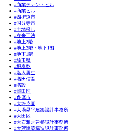
#商業テナントビル
#商業ビル
#四街道市
#国分寺市
#土地探し
#在来工法
#地上2階
#地上2階・地下1階
#地下1階
#埼玉県
#堀泰彰
#塩入勇生
#増田信吾
#増設
#墨田区
#多摩市
#大坪克亘
#大場晃平建築設計事務所
#大田区
#大石雅之建築設計事務所
#大賀建築構造設計事務所