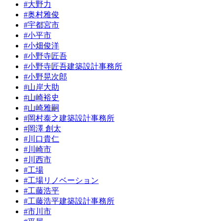
#大野力
#奥村雅俊
#宇都宮市
#小平市
#小畑俊洋
#小野寺匠吾
#小野寺匠吾建築設計事務所
#小野晃次郎
#山岸大助
#山崎裕史
#山崎雅嗣
#岡村泰之建築設計事務所
#岡澤 創太
#川口貴仁
#川崎市
#川西市
#工場
#工場リノベーション
#工藤浩平
#工藤浩平建築設計事務所
#市川市