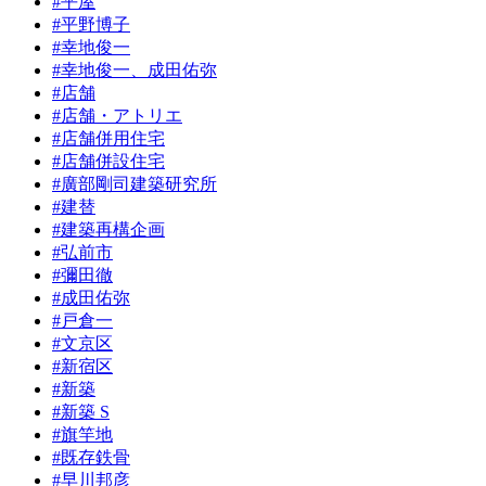
#平屋
#平野博子
#幸地俊一
#幸地俊一、成田佑弥
#店舗
#店舗・アトリエ
#店舗併用住宅
#店舗併設住宅
#廣部剛司建築研究所
#建替
#建築再構企画
#弘前市
#彌田徹
#成田佑弥
#戸倉一
#文京区
#新宿区
#新築
#新築 S
#旗竿地
#既存鉄骨
#早川邦彦