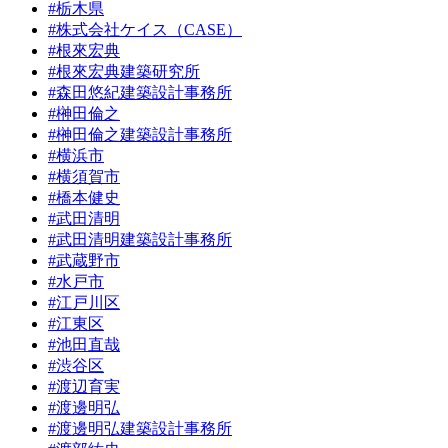
#栃木県
#株式会社ケイス（CASE）
#根來宏典
#根來宏典建築研究所
#森田悠紀建築設計事務所
#榊田倫之
#榊田倫之建築設計事務所
#横浜市
#横須賀市
#橋本健史
#武田清明
#武田清明建築設計事務所
#武蔵野市
#水戸市
#江戸川区
#江東区
#池田直哉
#渋谷区
#渡辺育実
#渡邊明弘
#渡邊明弘建築設計事務所