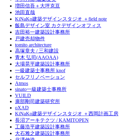
増田信吾＋大坪克亘
池田直哉
KiNaKo建築デザインスタジオ ＋field note
飯島デザイン室 カクデザインオフィス
吉田裕一建築設計事務所
戸建売却物件
tomito architecture
高塚章夫 / 三和建設
青木 弘司(AAOAA)
大場晃平建築設計事務所
一級建築士事務所 knof
セルフリノベーション
Atmos
sinato一級建築士事務所
VUILD
廣部剛司建築研究所
oXAD
KiNaKo建築デザインスタジオ ＋西岡計画工房
長沼アーキテクツ / KAMITOPEN
工藤浩平建築設計事務所
大石雅之建築設計事務所
北澤伸浩