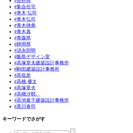
#長野県
#集合住宅
#青木 弘司
#青木弘司
#青木律典
#青木真
#青森県
#静岡県
#須永則明
#飯島デザイン室
#高塚章夫建築設計事務所
#駒田建築設計事務所
#高低差
#高橋 優太
#高塚章夫
#高橋沙耶、
#高池葉子建築設計事務所
#黒川泰司
キーワードでさがす