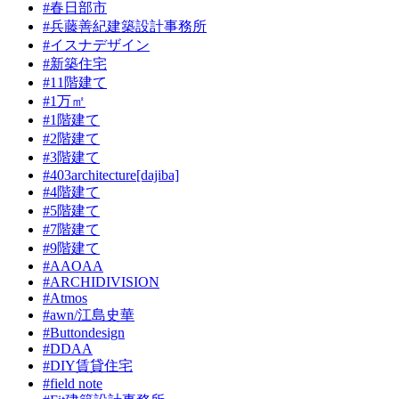
#春日部市
#兵藤善紀建築設計事務所
#イスナデザイン
#新築住宅
#11階建て
#1万㎡
#1階建て
#2階建て
#3階建て
#403architecture[dajiba]
#4階建て
#5階建て
#7階建て
#9階建て
#AAOAA
#ARCHIDIVISION
#Atmos
#awn/江島史華
#Buttondesign
#DDAA
#DIY賃貸住宅
#field note