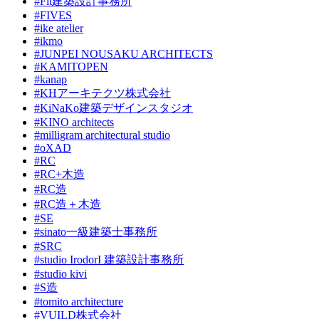
#Fit建築設計事務所
#FIVES
#ike atelier
#ikmo
#JUNPEI NOUSAKU ARCHITECTS
#KAMITOPEN
#kanap
#KHアーキテクツ株式会社
#KiNaKo建築デザインスタジオ
#KINO architects
#milligram architectural studio
#oXAD
#RC
#RC+木造
#RC造
#RC造＋木造
#SE
#sinato一級建築士事務所
#SRC
#studio IrodorI 建築設計事務所
#studio kivi
#S造
#tomito architecture
#VUILD株式会社