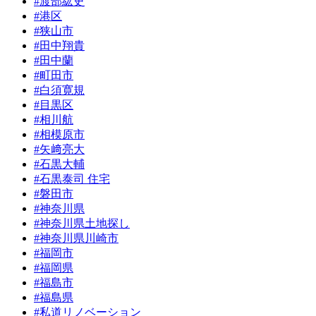
#渡部紘史
#港区
#狭山市
#田中翔貴
#田中蘭
#町田市
#白須寛規
#目黒区
#相川航
#相模原市
#矢﨑亮大
#石黒大輔
#石黒泰司 住宅
#磐田市
#神奈川県
#神奈川県土地探し
#神奈川県川崎市
#福岡市
#福岡県
#福島市
#福島県
#私道リノベーション