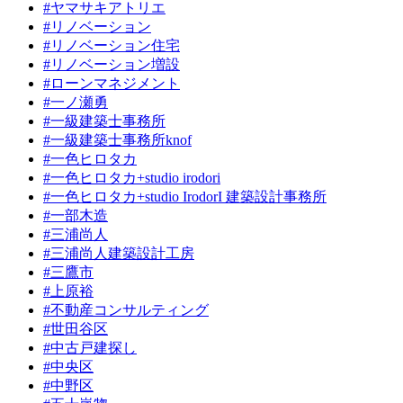
#ヤマサキアトリエ
#リノベーション
#リノベーション住宅
#リノベーション増設
#ローンマネジメント
#一ノ瀬勇
#一級建築士事務所
#一級建築士事務所knof
#一色ヒロタカ
#一色ヒロタカ+studio irodori
#一色ヒロタカ+studio IrodorI 建築設計事務所
#一部木造
#三浦尚人
#三浦尚人建築設計工房
#三鷹市
#上原裕
#不動産コンサルティング
#世田谷区
#中古戸建探し
#中央区
#中野区