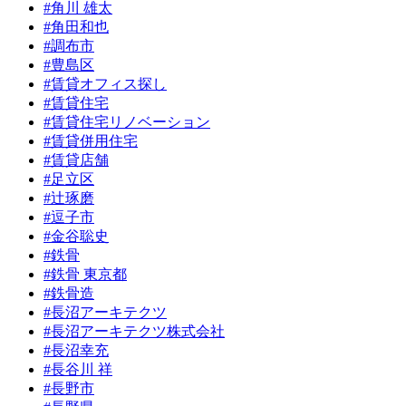
#角川 雄太
#角田和也
#調布市
#豊島区
#賃貸オフィス探し
#賃貸住宅
#賃貸住宅リノベーション
#賃貸併用住宅
#賃貸店舗
#足立区
#辻琢磨
#逗子市
#金谷聡史
#鉄骨
#鉄骨 東京都
#鉄骨造
#長沼アーキテクツ
#長沼アーキテクツ株式会社
#長沼幸充
#長谷川 祥
#長野市