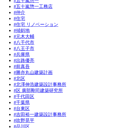
#五十嵐惣一
#五十嵐惣一工務店
#仲介
#住宅
#住宅 リノベーション
#傾斜地
#元木大輔
#八千代市
#八王子市
#兵庫県
#出路優亮
#前真吾
#勝亦丸山建築計画
#北区
#北澤伸浩建築設計事務所
#区 廣部剛司建築研究所
#千代田区
#千葉県
#台東区
#吉田裕一建築設計事務所
#吹野晃平
#品川区