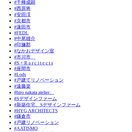
#千種成顕
#西原将
#安田渓
#京都市
#蓮田市
#FEDL
#中尾雄介
#印旛郡
#なかおデザイン室
#市川市
#S + R a r c i t e c t s
#座間市
#Lods
#戸建てリノベーション
#遠藤楽
#hiro nakata atelier、
#Sデザインファーム
#新築住宅、Sデザインファーム
#HYG ARCHITECTS
#鎌倉市
#戸建リノベーション
#AATISMO