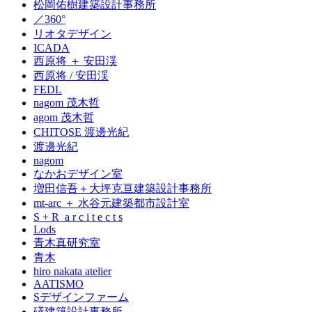
松岡佑樹建築設計事務所
／360°
リオタデザイン
ICADA
西原将 ＋ 安田渓
西原将 / 安田渓
FEDL
nagom 茂木哲
agom 茂木哲
CHITOSE 渡邊光紀
渡邊光紀
nagom
なかおデザイン室
増田信吾＋大坪克亘建築設計事務所
mt-arc ＋ 水谷元建築都市設計室
S + R a r c i t e c t s
Lods
青木真研究室
青木
hiro nakata atelier
AATISMO
Sデザインファーム
礒建築設計事務所