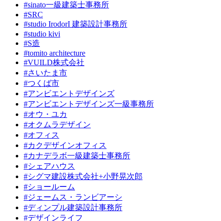
#sinato一級建築士事務所
#SRC
#studio IrodorI 建築設計事務所
#studio kivi
#S造
#tomito architecture
#VUILD株式会社
#さいたま市
#つくば市
#アンビエントデザインズ
#アンビエントデザインズ一級事務所
#オウ・ユカ
#オクムラデザイン
#オフィス
#カクデザインオフィス
#カナデラボ一級建築士事務所
#シェアハウス
#シグマ建設株式会社+小野晃次郎
#ショールーム
#ジェームス・ランビアーシ
#ディンプル建築設計事務所
#デザインライフ