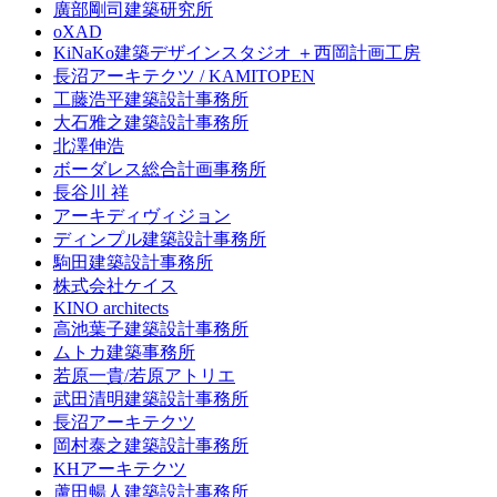
廣部剛司建築研究所
oXAD
KiNaKo建築デザインスタジオ ＋西岡計画工房
長沼アーキテクツ / KAMITOPEN
工藤浩平建築設計事務所
大石雅之建築設計事務所
北澤伸浩
ボーダレス総合計画事務所
長谷川 祥
アーキディヴィジョン
ディンプル建築設計事務所
駒田建築設計事務所
株式会社ケイス
KINO architects
高池葉子建築設計事務所
ムトカ建築事務所
若原一貴/若原アトリエ
武田清明建築設計事務所
長沼アーキテクツ
岡村泰之建築設計事務所
KHアーキテクツ
蘆田暢人建築設計事務所