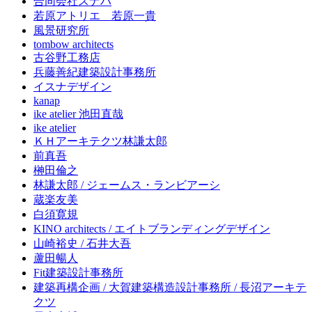
合同会社スナバ
若原アトリエ 若原一貴
風景研究所
tombow architects
古谷野工務店
兵藤善紀建築設計事務所
イスナデザイン
kanap
ike atelier 池田直哉
ike atelier
ＫＨアーキテクツ林謙太郎
前真吾
榊田倫之
林謙太郎 / ジェームス・ランビアーシ
蔵楽友美
白須寛規
KINO architects / エイトブランディングデザイン
山崎裕史 / 石井大吾
蘆田暢人
Fit建築設計事務所
建築再構企画 / 大賀建築構造設計事務所 / 長沼アーキテ
クツ