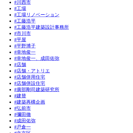
#川西市
#工場
#工場リノベーション
#工藤浩平
#工藤浩平建築設計事務所
#市川市
#平屋
#平野博子
#幸地俊一
#幸地俊一、成田佑弥
#店舗
#店舗・アトリエ
#店舗併用住宅
#店舗併設住宅
#廣部剛司建築研究所
#建替
#建築再構企画
#弘前市
#彌田徹
#成田佑弥
#戸倉一