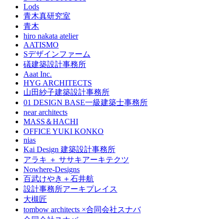
Lods
青木真研究室
青木
hiro nakata atelier
AATISMO
Sデザインファーム
礒建築設計事務所
Aaat Inc.
HYG ARCHITECTS
山田紗子建築設計事務所
01 DESIGN BASE一級建築士事務所
near architects
MASS＆HACHI
OFFICE YUKI KONKO
nias
Kai Design 建築設計事務所
アラキ ＋ ササキアーキテクツ
Nowhere-Designs
百武けやき＋石井航
設計事務所アーキプレイス
大槻匠
tombow architects ×合同会社スナバ