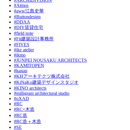
#ARCHIDIVISION
#Atmos
#awn/江島史華
#Buttondesign
#DDAA
#DIY賃貸住宅
#field note
#Fit建築設計事務所
#FIVES
#ike atelier
#ikmo
#JUNPEI NOUSAKU ARCHITECTS
#KAMITOPEN
#kanap
#KHアーキテクツ株式会社
#KiNaKo建築デザインスタジオ
#KINO architects
#milligram architectural studio
#oXAD
#RC
#RC+木造
#RC造
#RC造＋木造
#SE