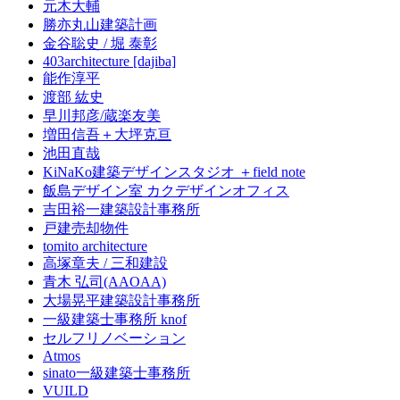
元木大輔
勝亦丸山建築計画
金谷聡史 / 堀 泰彰
403architecture [dajiba]
能作淳平
渡部 紘史
早川邦彦/蔵楽友美
増田信吾＋大坪克亘
池田直哉
KiNaKo建築デザインスタジオ ＋field note
飯島デザイン室 カクデザインオフィス
吉田裕一建築設計事務所
戸建売却物件
tomito architecture
高塚章夫 / 三和建設
青木 弘司(AAOAA)
大場晃平建築設計事務所
一級建築士事務所 knof
セルフリノベーション
Atmos
sinato一級建築士事務所
VUILD