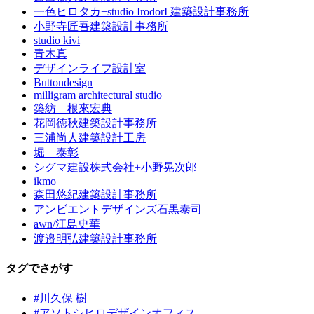
一色ヒロタカ+studio IrodorI 建築設計事務所
小野寺匠吾建築設計事務所
studio kivi
青木真
デザインライフ設計室
Buttondesign
milligram architectural studio
築紡 根來宏典
花岡徳秋建築設計事務所
三浦尚人建築設計工房
堀 泰彰
シグマ建設株式会社+小野晃次郎
ikmo
森田悠紀建築設計事務所
アンビエントデザインズ石黒泰司
awn/江島史華
渡邉明弘建築設計事務所
タグでさがす
#川久保 樹
#アソトシヒロデザインオフィス