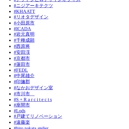
#ニジアーキテクツ
#KHAATT
#リオタデザイン
#小田原市
#ICADA
#岩元真明
#千種成顕
#西原将
#安田渓
#京都市
#蓮田市
#FEDL
#中尾雄介
#印旛郡
#なかおデザイン室
#市川市
#S + R a r c i t e c t s
#座間市
#Lods
#戸建てリノベーション
#遠藤楽
#hiro nakata atelier、