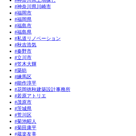
#神奈川県土地探し
#神奈川県川崎市
#福岡市
#福岡県
#福島市
#福島県
#私道リノベーション
#秋吉浩気
#秦野市
#立川市
#笠木大輝
#築紡
#練馬区
#能作淳平
#花岡徳秋建築設計事務所
#若原アトリエ
#茂原市
#茨城県
#荒川区
#菊池昭人
#菊田康平
#蔵楽友美