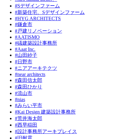
#Sデザインファーム
#新築住宅、Sデザインファーム
#HYG ARCHITECTS
#鎌倉市
#戸建リノベーション
#AATISMO
#礒建築設計事務所
#Aaat Inc.
#山田紗子
#日野市
#ニアアーキテクツ
#near architects
#森田信太郎
#森田ひかり
#流山市
#nias
#みらい平市
#Kai Design 建築設計事務所
#荒井海太郎
#西早稲田
#設計事務所アーキプレイス
#旧耐震