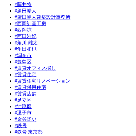
#藤井将
#蘆田暢人
#蘆田暢人建築設計事務所
#西岡計画工房
#西岡諒
#西田沙妃
#角川 雄太
#角田和也
#調布市
#豊島区
#賃貸オフィス探し
#賃貸住宅
#賃貸住宅リノベーション
#賃貸併用住宅
#賃貸店舗
#足立区
#辻琢磨
#逗子市
#金谷聡史
#鉄骨
#鉄骨 東京都