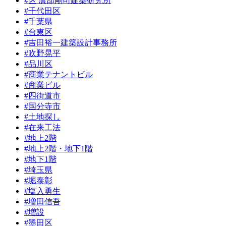
#区 廣部剛司建築研究所
#千代田区
#千葉県
#台東区
#吉田裕一建築設計事務所
#吹野晃平
#品川区
#商業テナントビル
#商業ビル
#四街道市
#国分寺市
#土地探し
#在来工法
#地上2階
#地上2階・地下1階
#地下1階
#埼玉県
#堀泰彰
#塩入勇生
#増田信吾
#増設
#墨田区