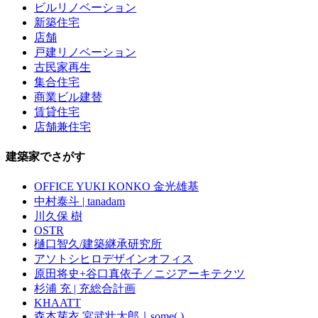
ビルリノベーション
新築住宅
店舗
戸建リノベーション
古民家再生
集合住宅
商業ビル建替
賃貸住宅
店舗兼住宅
建築家でさがす
OFFICE YUKI KONKO 金光雄基
中村泰斗 | tanadam
川久保 樹
OSTR
樋口智久/建築継承研究所
アソトシヒロデザインオフィス
原田将史+谷口真依子／ニジアーキテクツ
杉浦 充 | 充総合計画
KHAATT
森本芽衣 宮武壮太郎｜some( )