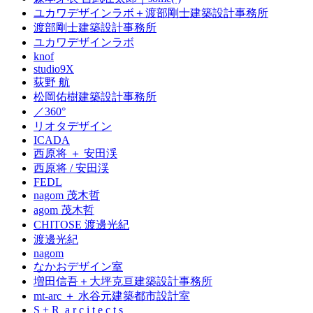
ユカワデザインラボ＋渡部剛士建築設計事務所
渡部剛士建築設計事務所
ユカワデザインラボ
knof
studio9X
荻野 航
松岡佑樹建築設計事務所
／360°
リオタデザイン
ICADA
西原将 ＋ 安田渓
西原将 / 安田渓
FEDL
nagom 茂木哲
agom 茂木哲
CHITOSE 渡邊光紀
渡邊光紀
nagom
なかおデザイン室
増田信吾＋大坪克亘建築設計事務所
mt-arc ＋ 水谷元建築都市設計室
S + R a r c i t e c t s