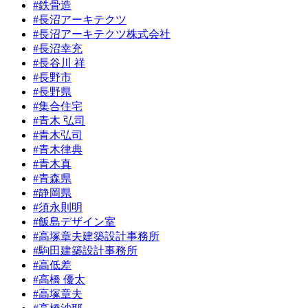
#鉄骨造
#長沼アーキテクツ
#長沼アーキテクツ株式会社
#長沼幸充
#長谷川 祥
#長野市
#長野県
#集合住宅
#青木 弘司
#青木弘司
#青木律典
#青木真
#青森県
#静岡県
#須永則明
#飯島デザイン室
#高塚章夫建築設計事務所
#駒田建築設計事務所
#高低差
#高橋 優太
#高塚章夫