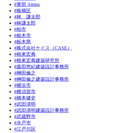
#東部 Atmos
#板橋区
#林 謙太郎
#林謙太郎
#柏市
#栃木市
#栃木県
#株式会社ケイス（CASE）
#根來宏典
#根來宏典建築研究所
#森田悠紀建築設計事務所
#榊田倫之
#榊田倫之建築設計事務所
#横浜市
#横須賀市
#橋本健史
#武田清明
#武田清明建築設計事務所
#武蔵野市
#水戸市
#江戸川区