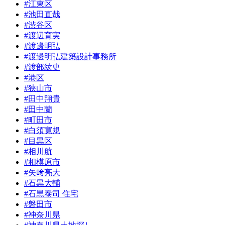
#江東区
#池田直哉
#渋谷区
#渡辺育実
#渡邊明弘
#渡邊明弘建築設計事務所
#渡部紘史
#港区
#狭山市
#田中翔貴
#田中蘭
#町田市
#白須寛規
#目黒区
#相川航
#相模原市
#矢﨑亮大
#石黒大輔
#石黒泰司 住宅
#磐田市
#神奈川県