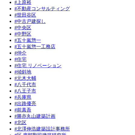
#上原裕
#不動産コンサルティング
#世田谷区
#中古戸建探し
#中央区
#中野区
#五十嵐惣一
#五十嵐惣一工務店
#仲介
#住宅
#住宅 リノベーション
#傾斜地
#元木大輔
#八千代市
#八王子市
#兵庫県
#出路優亮
#前真吾
#勝亦丸山建築計画
#北区
#北澤伸浩建築設計事務所