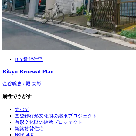
DIY賃貸住宅
Rikyu Renewal Plan
金谷聡史 / 堀 泰彰
属性でさがす
すべて
国登録有形文化財の継承プロジェクト
有形文化財の継承プロジェクト
新築賃貸住宅
原状回復