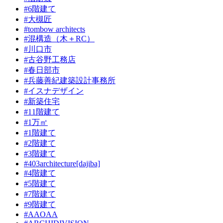
#6階建て
#大槻匠
#tombow architects
#混構造（木＋RC）
#川口市
#古谷野工務店
#春日部市
#兵藤善紀建築設計事務所
#イスナデザイン
#新築住宅
#11階建て
#1万㎡
#1階建て
#2階建て
#3階建て
#403architecture[dajiba]
#4階建て
#5階建て
#7階建て
#9階建て
#AAOAA