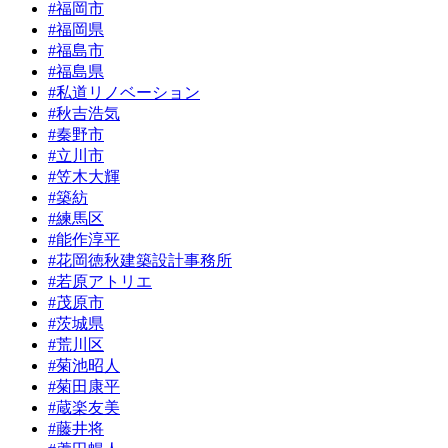
#福岡市
#福岡県
#福島市
#福島県
#私道リノベーション
#秋吉浩気
#秦野市
#立川市
#笠木大輝
#築紡
#練馬区
#能作淳平
#花岡徳秋建築設計事務所
#若原アトリエ
#茂原市
#茨城県
#荒川区
#菊池昭人
#菊田康平
#蔵楽友美
#藤井将