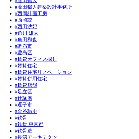
#蘆田暢人
#蘆田暢人建築設計事務所
#西岡計画工房
#西岡諒
#西田沙妃
#角川 雄太
#角田和也
#調布市
#豊島区
#賃貸オフィス探し
#賃貸住宅
#賃貸住宅リノベーション
#賃貸併用住宅
#賃貸店舗
#足立区
#辻琢磨
#逗子市
#金谷聡史
#鉄骨
#鉄骨 東京都
#鉄骨造
#長沼アーキテクツ