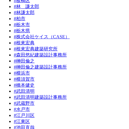
#板橋区
#林 謙太郎
#林謙太郎
#柏市
#栃木市
#栃木県
#株式会社ケイス（CASE）
#根來宏典
#根來宏典建築研究所
#森田悠紀建築設計事務所
#榊田倫之
#榊田倫之建築設計事務所
#横浜市
#横須賀市
#橋本健史
#武田清明
#武田清明建築設計事務所
#武蔵野市
#水戸市
#江戸川区
#江東区
#池田直哉