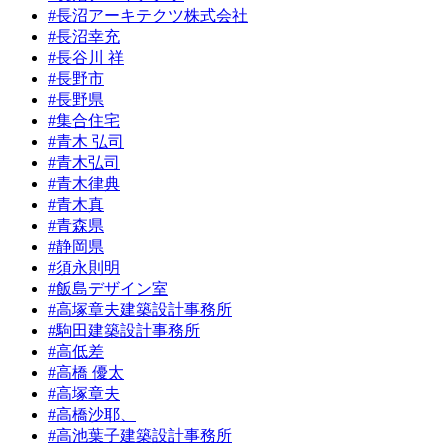
#長沼アーキテクツ株式会社
#長沼幸充
#長谷川 祥
#長野市
#長野県
#集合住宅
#青木 弘司
#青木弘司
#青木律典
#青木真
#青森県
#静岡県
#須永則明
#飯島デザイン室
#高塚章夫建築設計事務所
#駒田建築設計事務所
#高低差
#高橋 優太
#高塚章夫
#高橋沙耶、
#高池葉子建築設計事務所