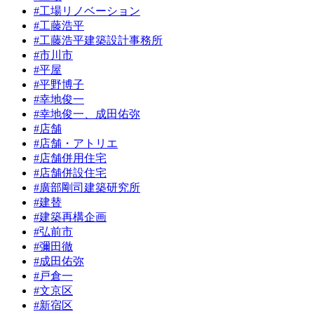
#工場リノベーション
#工藤浩平
#工藤浩平建築設計事務所
#市川市
#平屋
#平野博子
#幸地俊一
#幸地俊一、成田佑弥
#店舗
#店舗・アトリエ
#店舗併用住宅
#店舗併設住宅
#廣部剛司建築研究所
#建替
#建築再構企画
#弘前市
#彌田徹
#成田佑弥
#戸倉一
#文京区
#新宿区