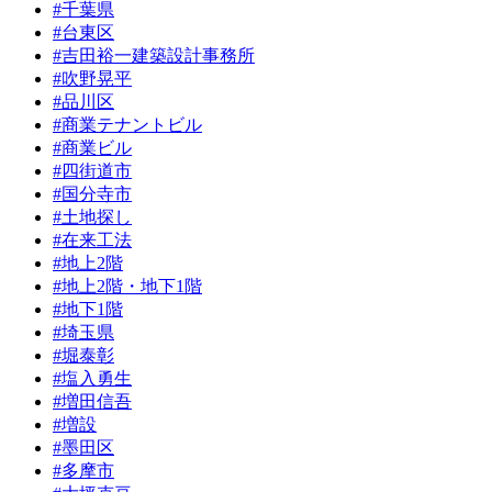
#千葉県
#台東区
#吉田裕一建築設計事務所
#吹野晃平
#品川区
#商業テナントビル
#商業ビル
#四街道市
#国分寺市
#土地探し
#在来工法
#地上2階
#地上2階・地下1階
#地下1階
#埼玉県
#堀泰彰
#塩入勇生
#増田信吾
#増設
#墨田区
#多摩市