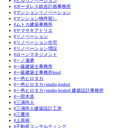
#ビルリノベーション
#ボーダレス総合計画事務所
#マンションリノベーション
#マンション物件探し
#ムトカ建築事務所
#ヤマサキアトリエ
#リノベーション
#リノベーション住宅
#リノベーション増設
#ローンマネジメント
#一ノ瀬勇
#一級建築士事務所
#一級建築士事務所knof
#一色ヒロタカ
#一色ヒロタカ+studio irodori
#一色ヒロタカ+studio IrodorI 建築設計事務所
#一部木造
#三浦尚人
#三浦尚人建築設計工房
#三鷹市
#上原裕
#不動産コンサルティング