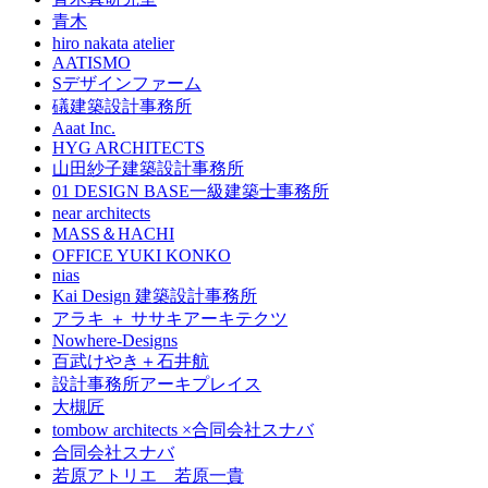
青木
hiro nakata atelier
AATISMO
Sデザインファーム
礒建築設計事務所
Aaat Inc.
HYG ARCHITECTS
山田紗子建築設計事務所
01 DESIGN BASE一級建築士事務所
near architects
MASS＆HACHI
OFFICE YUKI KONKO
nias
Kai Design 建築設計事務所
アラキ ＋ ササキアーキテクツ
Nowhere-Designs
百武けやき＋石井航
設計事務所アーキプレイス
大槻匠
tombow architects ×合同会社スナバ
合同会社スナバ
若原アトリエ 若原一貴