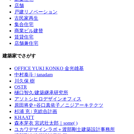
店舗
戸建リノベーション
古民家再生
集合住宅
商業ビル建替
賃貸住宅
店舗兼住宅
建築家でさがす
OFFICE YUKI KONKO 金光雄基
中村泰斗 | tanadam
川久保 樹
OSTR
樋口智久/建築継承研究所
アソトシヒロデザインオフィス
原田将史+谷口真依子／ニジアーキテクツ
杉浦 充 | 充総合計画
KHAATT
森本芽衣 宮武壮太郎｜some( )
ユカワデザインラボ＋渡部剛士建築設計事務所