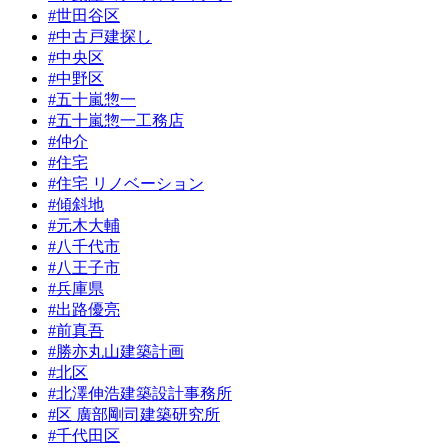
#世田谷区
#中古戸建探し
#中央区
#中野区
#五十嵐惣一
#五十嵐惣一工務店
#仲介
#住宅
#住宅 リノベーション
#傾斜地
#元木大輔
#八千代市
#八王子市
#兵庫県
#出路優亮
#前真吾
#勝亦丸山建築計画
#北区
#北澤伸浩建築設計事務所
#区 廣部剛司建築研究所
#千代田区