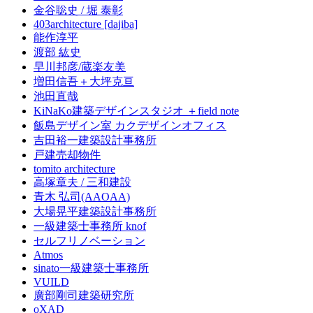
金谷聡史 / 堀 泰彰
403architecture [dajiba]
能作淳平
渡部 紘史
早川邦彦/蔵楽友美
増田信吾＋大坪克亘
池田直哉
KiNaKo建築デザインスタジオ ＋field note
飯島デザイン室 カクデザインオフィス
吉田裕一建築設計事務所
戸建売却物件
tomito architecture
高塚章夫 / 三和建設
青木 弘司(AAOAA)
大場晃平建築設計事務所
一級建築士事務所 knof
セルフリノベーション
Atmos
sinato一級建築士事務所
VUILD
廣部剛司建築研究所
oXAD