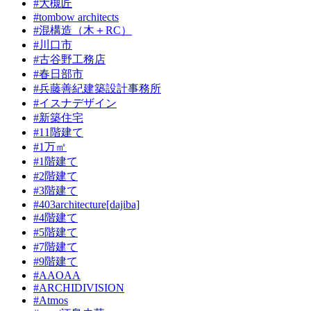
#大槻匠
#tombow architects
#混構造（木＋RC）
#川口市
#古谷野工務店
#春日部市
#兵藤善紀建築設計事務所
#イスナデザイン
#新築住宅
#11階建て
#1万㎡
#1階建て
#2階建て
#3階建て
#403architecture[dajiba]
#4階建て
#5階建て
#7階建て
#9階建て
#AAOAA
#ARCHIDIVISION
#Atmos