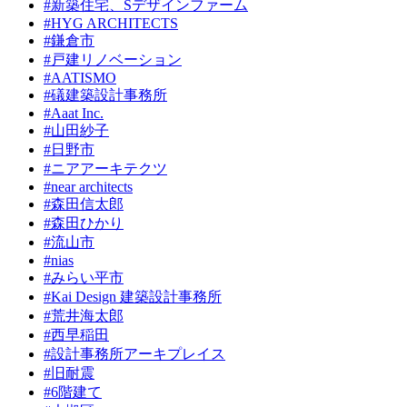
#新築住宅、Sデザインファーム
#HYG ARCHITECTS
#鎌倉市
#戸建リノベーション
#AATISMO
#礒建築設計事務所
#Aaat Inc.
#山田紗子
#日野市
#ニアアーキテクツ
#near architects
#森田信太郎
#森田ひかり
#流山市
#nias
#みらい平市
#Kai Design 建築設計事務所
#荒井海太郎
#西早稲田
#設計事務所アーキプレイス
#旧耐震
#6階建て