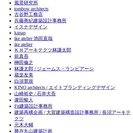
風景研究所
tombow architects
古谷野工務店
兵藤善紀建築設計事務所
イスナデザイン
kanap
ike atelier 池田直哉
ike atelier
ＫＨアーキテクツ林謙太郎
前真吾
榊田倫之
林謙太郎 / ジェームス・ランビアーシ
蔵楽友美
白須寛規
KINO architects / エイトブランディングデザイン
山崎裕史 / 石井大吾
蘆田暢人
Fit建築設計事務所
建築再構企画 / 大賀建築構造設計事務所 / 長沼アーキテ
クツ
元木大輔
勝亦丸山建築計画