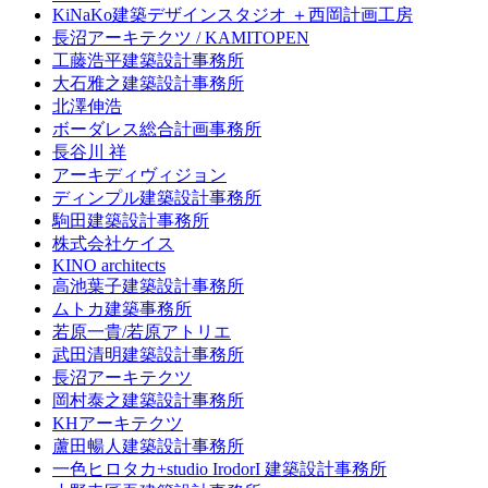
KiNaKo建築デザインスタジオ ＋西岡計画工房
長沼アーキテクツ / KAMITOPEN
工藤浩平建築設計事務所
大石雅之建築設計事務所
北澤伸浩
ボーダレス総合計画事務所
長谷川 祥
アーキディヴィジョン
ディンプル建築設計事務所
駒田建築設計事務所
株式会社ケイス
KINO architects
高池葉子建築設計事務所
ムトカ建築事務所
若原一貴/若原アトリエ
武田清明建築設計事務所
長沼アーキテクツ
岡村泰之建築設計事務所
KHアーキテクツ
蘆田暢人建築設計事務所
一色ヒロタカ+studio IrodorI 建築設計事務所