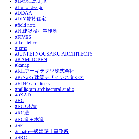
#awn/江島史華
#Buttondesign
#DDAA
#DIY賃貸住宅
#field note
#Fit建築設計事務所
#FIVES
#ike atelier
#ikmo
#JUNPEI NOUSAKU ARCHITECTS
#KAMITOPEN
#kanap
#KHアーキテクツ株式会社
#KiNaKo建築デザインスタジオ
#KINO architects
#milligram architectural studio
#oXAD
#RC
#RC+木造
#RC造
#RC造＋木造
#SE
#sinato一級建築士事務所
#SRC