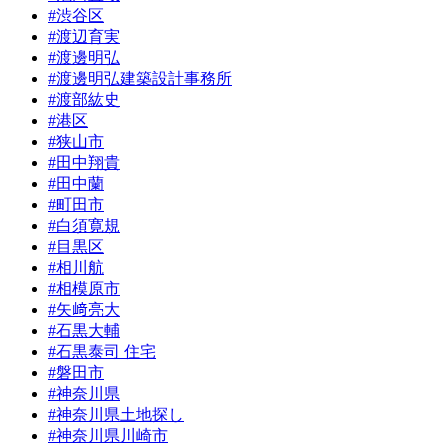
#渋谷区
#渡辺育実
#渡邊明弘
#渡邊明弘建築設計事務所
#渡部紘史
#港区
#狭山市
#田中翔貴
#田中蘭
#町田市
#白須寛規
#目黒区
#相川航
#相模原市
#矢﨑亮大
#石黒大輔
#石黒泰司 住宅
#磐田市
#神奈川県
#神奈川県土地探し
#神奈川県川崎市