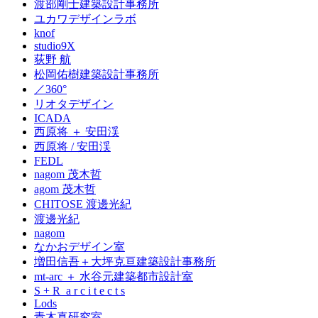
渡部剛士建築設計事務所
ユカワデザインラボ
knof
studio9X
荻野 航
松岡佑樹建築設計事務所
／360°
リオタデザイン
ICADA
西原将 ＋ 安田渓
西原将 / 安田渓
FEDL
nagom 茂木哲
agom 茂木哲
CHITOSE 渡邊光紀
渡邊光紀
nagom
なかおデザイン室
増田信吾＋大坪克亘建築設計事務所
mt-arc ＋ 水谷元建築都市設計室
S + R a r c i t e c t s
Lods
青木真研究室