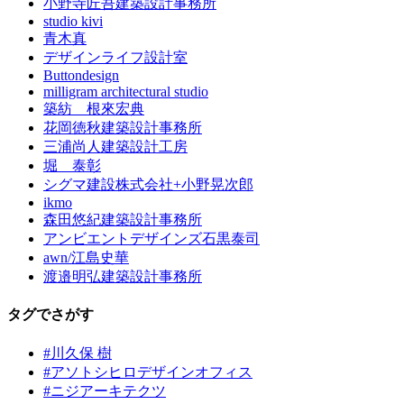
小野寺匠吾建築設計事務所
studio kivi
青木真
デザインライフ設計室
Buttondesign
milligram architectural studio
築紡 根來宏典
花岡徳秋建築設計事務所
三浦尚人建築設計工房
堀 泰彰
シグマ建設株式会社+小野晃次郎
ikmo
森田悠紀建築設計事務所
アンビエントデザインズ石黒泰司
awn/江島史華
渡邉明弘建築設計事務所
タグでさがす
#川久保 樹
#アソトシヒロデザインオフィス
#ニジアーキテクツ