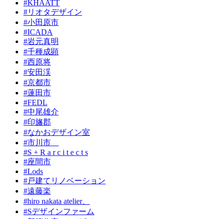
#KHAATT
#リオタデザイン
#小田原市
#ICADA
#岩元真明
#千種成顕
#西原将
#安田渓
#京都市
#蓮田市
#FEDL
#中尾雄介
#印旛郡
#なかおデザイン室
#市川市
#S + R a r c i t e c t s
#座間市
#Lods
#戸建てリノベーション
#遠藤楽
#hiro nakata atelier、
#Sデザインファーム