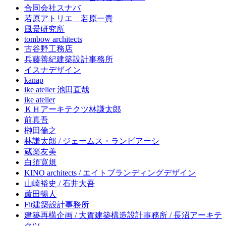
合同会社スナバ
若原アトリエ 若原一貴
風景研究所
tombow architects
古谷野工務店
兵藤善紀建築設計事務所
イスナデザイン
kanap
ike atelier 池田直哉
ike atelier
ＫＨアーキテクツ林謙太郎
前真吾
榊田倫之
林謙太郎 / ジェームス・ランビアーシ
蔵楽友美
白須寛規
KINO architects / エイトブランディングデザイン
山崎裕史 / 石井大吾
蘆田暢人
Fit建築設計事務所
建築再構企画 / 大賀建築構造設計事務所 / 長沼アーキテ
クツ