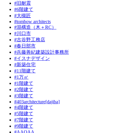
#旧耐震
#6階建て
#大槻匠
#tombow architects
#混構造（木＋RC）
#川口市
#古谷野工務店
#春日部市
#兵藤善紀建築設計事務所
#イスナデザイン
#新築住宅
#11階建て
#1万㎡
#1階建て
#2階建て
#3階建て
#403architecture[dajiba]
#4階建て
#5階建て
#7階建て
#9階建て
#AAOAA