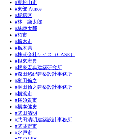
#東松山市
#東部 Atmos
#板橋区
#林 謙太郎
#林謙太郎
#柏市
#栃木市
#栃木県
#株式会社ケイス（CASE）
#根來宏典
#根來宏典建築研究所
#森田悠紀建築設計事務所
#榊田倫之
#榊田倫之建築設計事務所
#横浜市
#横須賀市
#橋本健史
#武田清明
#武田清明建築設計事務所
#武蔵野市
#水戸市