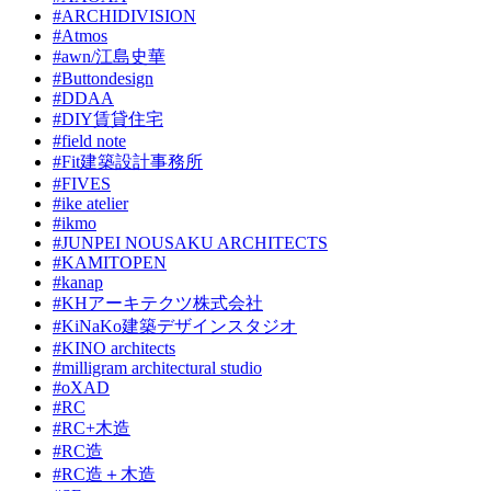
#ARCHIDIVISION
#Atmos
#awn/江島史華
#Buttondesign
#DDAA
#DIY賃貸住宅
#field note
#Fit建築設計事務所
#FIVES
#ike atelier
#ikmo
#JUNPEI NOUSAKU ARCHITECTS
#KAMITOPEN
#kanap
#KHアーキテクツ株式会社
#KiNaKo建築デザインスタジオ
#KINO architects
#milligram architectural studio
#oXAD
#RC
#RC+木造
#RC造
#RC造＋木造