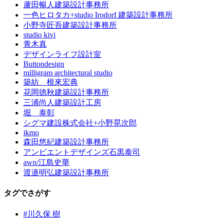
蘆田暢人建築設計事務所
一色ヒロタカ+studio IrodorI 建築設計事務所
小野寺匠吾建築設計事務所
studio kivi
青木真
デザインライフ設計室
Buttondesign
milligram architectural studio
築紡 根來宏典
花岡徳秋建築設計事務所
三浦尚人建築設計工房
堀 泰彰
シグマ建設株式会社+小野晃次郎
ikmo
森田悠紀建築設計事務所
アンビエントデザインズ石黒泰司
awn/江島史華
渡邉明弘建築設計事務所
タグでさがす
#川久保 樹