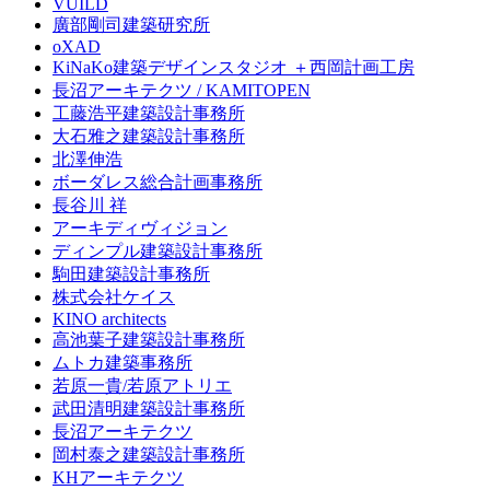
VUILD
廣部剛司建築研究所
oXAD
KiNaKo建築デザインスタジオ ＋西岡計画工房
長沼アーキテクツ / KAMITOPEN
工藤浩平建築設計事務所
大石雅之建築設計事務所
北澤伸浩
ボーダレス総合計画事務所
長谷川 祥
アーキディヴィジョン
ディンプル建築設計事務所
駒田建築設計事務所
株式会社ケイス
KINO architects
高池葉子建築設計事務所
ムトカ建築事務所
若原一貴/若原アトリエ
武田清明建築設計事務所
長沼アーキテクツ
岡村泰之建築設計事務所
KHアーキテクツ