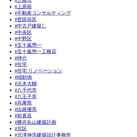
#三鷹市
#上原裕
#不動産コンサルティング
#世田谷区
#中古戸建探し
#中央区
#中野区
#五十嵐惣一
#五十嵐惣一工務店
#仲介
#住宅
#住宅 リノベーション
#傾斜地
#元木大輔
#八千代市
#八王子市
#兵庫県
#出路優亮
#前真吾
#勝亦丸山建築計画
#北区
#北澤伸浩建築設計事務所