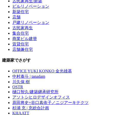
古民家再生/新築
ビルリノベーション
新築住宅
店舗
戸建リノベーション
古民家再生
集合住宅
商業ビル建替
賃貸住宅
店舗兼住宅
建築家でさがす
OFFICE YUKI KONKO 金光雄基
中村泰斗 | tanadam
川久保 樹
OSTR
樋口智久/建築継承研究所
アソトシヒロデザインオフィス
原田将史+谷口真依子／ニジアーキテクツ
杉浦 充 | 充総合計画
KHAATT