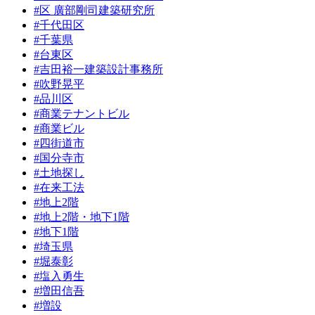
#区 廣部剛司建築研究所
#千代田区
#千葉県
#台東区
#吉田裕一建築設計事務所
#吹野晃平
#品川区
#商業テナントビル
#商業ビル
#四街道市
#国分寺市
#土地探し
#在来工法
#地上2階
#地上2階・地下1階
#地下1階
#埼玉県
#堀泰彰
#塩入勇生
#増田信吾
#増設