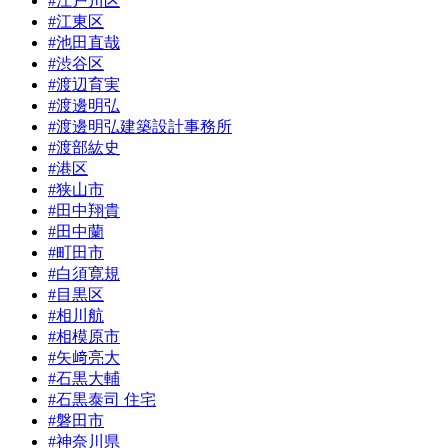
#江戸川区
#江東区
#池田直哉
#渋谷区
#渡辺育実
#渡邊明弘
#渡邊明弘建築設計事務所
#渡部紘史
#港区
#狭山市
#田中翔貴
#田中蘭
#町田市
#白須寛規
#目黒区
#相川航
#相模原市
#矢﨑亮大
#石黒大輔
#石黒泰司 住宅
#磐田市
#神奈川県