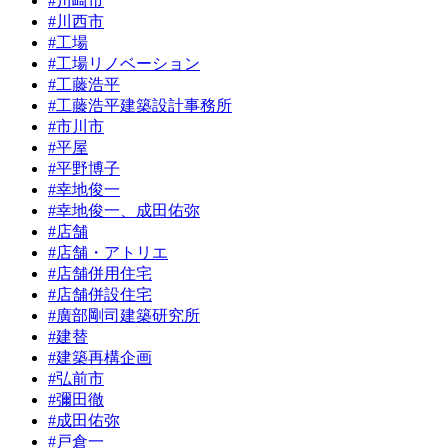
#川崎市
#川西市
#工場
#工場リノベーション
#工藤浩平
#工藤浩平建築設計事務所
#市川市
#平屋
#平野博子
#幸地俊一
#幸地俊一、成田佑弥
#店舗
#店舗・アトリエ
#店舗併用住宅
#店舗併設住宅
#廣部剛司建築研究所
#建替
#建築再構企画
#弘前市
#彌田徹
#成田佑弥
#戸倉一