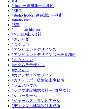
#SE
#sinato一級建築士事務所
#SRC
#studio IrodorI 建築設計事務所
#studio kivi
#S造
#tomito architecture
#VUILD株式会社
#さいたま市
#つくば市
#アンビエントデザインズ
#アンビエントデザインズ一級事務所
#オウ・ユカ
#オクムラデザイン
#オフィス
#カクデザインオフィス
#カナデラボ一級建築士事務所
#シェアハウス
#シグマ建設株式会社+小野晃次郎
#ショールーム
#ジェームス・ランビアーシ
#ディンプル建築設計事務所