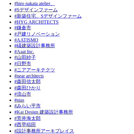
#hiro nakata atelier、
#Sデザインファーム
#新築住宅、Sデザインファーム
#HYG ARCHITECTS
#鎌倉市
#戸建リノベーション
#AATISMO
#礒建築設計事務所
#Aaat Inc.
#山田紗子
#日野市
#ニアアーキテクツ
#near architects
#森田信太郎
#森田ひかり
#流山市
#nias
#みらい平市
#Kai Design 建築設計事務所
#荒井海太郎
#西早稲田
#設計事務所アーキプレイス