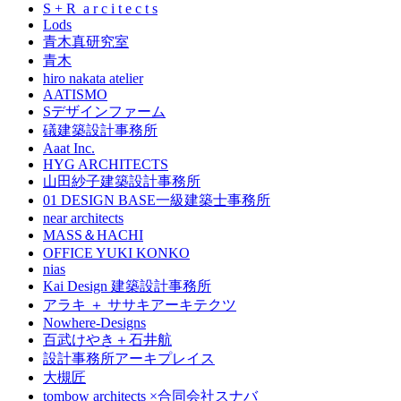
S + R a r c i t e c t s
Lods
青木真研究室
青木
hiro nakata atelier
AATISMO
Sデザインファーム
礒建築設計事務所
Aaat Inc.
HYG ARCHITECTS
山田紗子建築設計事務所
01 DESIGN BASE一級建築士事務所
near architects
MASS＆HACHI
OFFICE YUKI KONKO
nias
Kai Design 建築設計事務所
アラキ ＋ ササキアーキテクツ
Nowhere-Designs
百武けやき＋石井航
設計事務所アーキプレイス
大槻匠
tombow architects ×合同会社スナバ