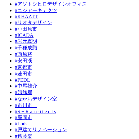
#アソトシヒロデザインオフィス
#ニジアーキテクツ
#KHAATT
#リオタデザイン
#小田原市
#ICADA
#岩元真明
#千種成顕
#西原将
#安田渓
#京都市
#蓮田市
#FEDL
#中尾雄介
#印旛郡
#なかおデザイン室
#市川市
#S + R a r c i t e c t s
#座間市
#Lods
#戸建てリノベーション
#遠藤楽