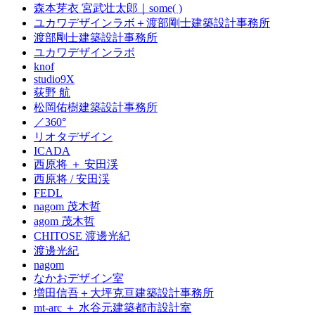
森本芽衣 宮武壮太郎｜some( )
ユカワデザインラボ＋渡部剛士建築設計事務所
渡部剛士建築設計事務所
ユカワデザインラボ
knof
studio9X
荻野 航
松岡佑樹建築設計事務所
／360°
リオタデザイン
ICADA
西原将 ＋ 安田渓
西原将 / 安田渓
FEDL
nagom 茂木哲
agom 茂木哲
CHITOSE 渡邊光紀
渡邊光紀
nagom
なかおデザイン室
増田信吾＋大坪克亘建築設計事務所
mt-arc ＋ 水谷元建築都市設計室