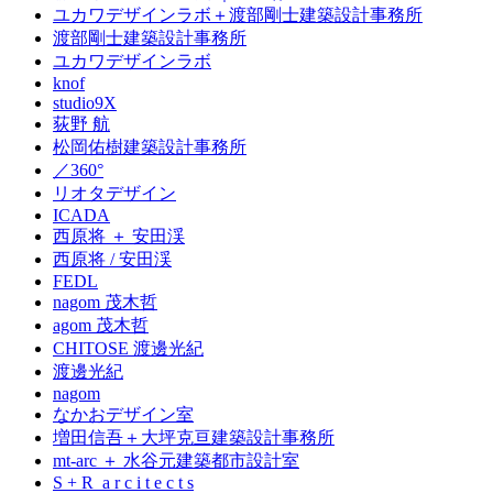
ユカワデザインラボ＋渡部剛士建築設計事務所
渡部剛士建築設計事務所
ユカワデザインラボ
knof
studio9X
荻野 航
松岡佑樹建築設計事務所
／360°
リオタデザイン
ICADA
西原将 ＋ 安田渓
西原将 / 安田渓
FEDL
nagom 茂木哲
agom 茂木哲
CHITOSE 渡邊光紀
渡邊光紀
nagom
なかおデザイン室
増田信吾＋大坪克亘建築設計事務所
mt-arc ＋ 水谷元建築都市設計室
S + R a r c i t e c t s