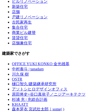
ビルリノベーション
新築住宅
店舗
戸建リノベーション
古民家再生
集合住宅
商業ビル建替
賃貸住宅
店舗兼住宅
建築家でさがす
OFFICE YUKI KONKO 金光雄基
中村泰斗 | tanadam
川久保 樹
OSTR
樋口智久/建築継承研究所
アソトシヒロデザインオフィス
原田将史+谷口真依子／ニジアーキテクツ
杉浦 充 | 充総合計画
KHAATT
森本芽衣 宮武壮太郎｜some( )