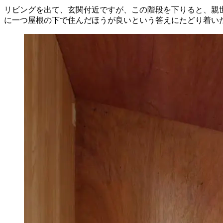
リビングを出て、玄関付近ですが、この階段を下りると、親
に一つ屋根の下で住んだほうが良いという答えにたどり着い