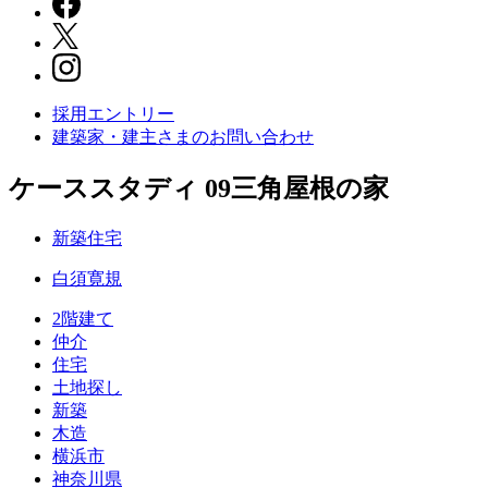
採用エントリー
建築家・建主さまの
お問い合わせ
ケーススタディ 09
三角屋根の家
新築住宅
白須寛規
2階建て
仲介
住宅
土地探し
新築
木造
横浜市
神奈川県