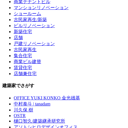
商業テナントビル
マンションリノベーション
ショールーム
古民家再生/新築
ビルリノベーション
新築住宅
店舗
戸建リノベーション
古民家再生
集合住宅
商業ビル建替
賃貸住宅
店舗兼住宅
建築家でさがす
OFFICE YUKI KONKO 金光雄基
中村泰斗 | tanadam
川久保 樹
OSTR
樋口智久/建築継承研究所
アソトシヒロデザインオフィス