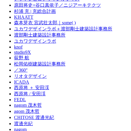
原田将史+谷口真依子／ニジアーキテクツ
杉浦 充 | 充総合計画
KHAATT
森本芽衣 宮武壮太郎｜some( )
ユカワデザインラボ＋渡部剛士建築設計事務所
渡部剛士建築設計事務所
ユカワデザインラボ
knof
studio9X
荻野 航
松岡佑樹建築設計事務所
／360°
リオタデザイン
ICADA
西原将 ＋ 安田渓
西原将 / 安田渓
FEDL
nagom 茂木哲
agom 茂木哲
CHITOSE 渡邊光紀
渡邊光紀
nagom