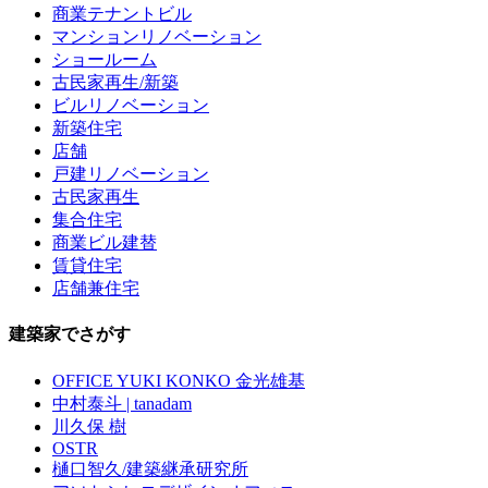
商業テナントビル
マンションリノベーション
ショールーム
古民家再生/新築
ビルリノベーション
新築住宅
店舗
戸建リノベーション
古民家再生
集合住宅
商業ビル建替
賃貸住宅
店舗兼住宅
建築家でさがす
OFFICE YUKI KONKO 金光雄基
中村泰斗 | tanadam
川久保 樹
OSTR
樋口智久/建築継承研究所