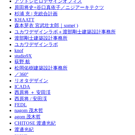
アソトシヒロデザインオフィス
原田将史+谷口真依子／ニジアーキテクツ
杉浦 充 | 充総合計画
KHAATT
森本芽衣 宮武壮太郎｜some( )
ユカワデザインラボ＋渡部剛士建築設計事務所
渡部剛士建築設計事務所
ユカワデザインラボ
knof
studio9X
荻野 航
松岡佑樹建築設計事務所
／360°
リオタデザイン
ICADA
西原将 ＋ 安田渓
西原将 / 安田渓
FEDL
nagom 茂木哲
agom 茂木哲
CHITOSE 渡邊光紀
渡邊光紀