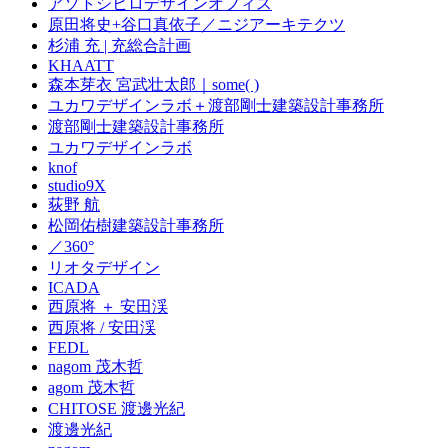
アソトシヒロデザインオフィス
原田将史+谷口真依子／ニジアーキテクツ
杉浦 充 | 充総合計画
KHAATT
森本芽衣 宮武壮太郎｜some( )
ユカワデザインラボ＋渡部剛士建築設計事務所
渡部剛士建築設計事務所
ユカワデザインラボ
knof
studio9X
荻野 航
松岡佑樹建築設計事務所
／360°
リオタデザイン
ICADA
西原将 ＋ 安田渓
西原将 / 安田渓
FEDL
nagom 茂木哲
agom 茂木哲
CHITOSE 渡邊光紀
渡邊光紀