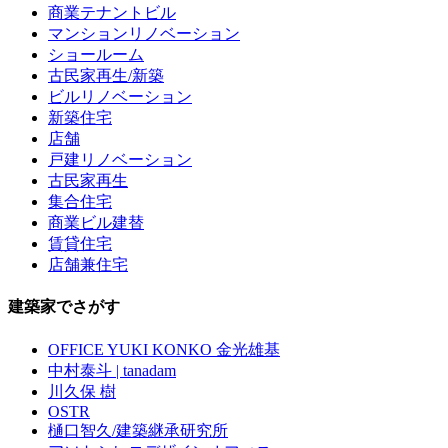
商業テナントビル
マンションリノベーション
ショールーム
古民家再生/新築
ビルリノベーション
新築住宅
店舗
戸建リノベーション
古民家再生
集合住宅
商業ビル建替
賃貸住宅
店舗兼住宅
建築家でさがす
OFFICE YUKI KONKO 金光雄基
中村泰斗 | tanadam
川久保 樹
OSTR
樋口智久/建築継承研究所